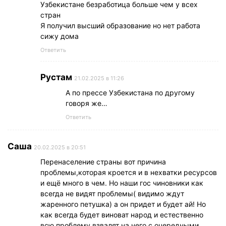
Узбекистане безработица больше чем у всех
стран
Я получил высший образование но нет работа
сижу дома
Ответить
Рустам
21.02.2025 в 11:26
А по прессе Узбекистана по другому
говоря же…
Ответить
Саша
20.02.2025 в 20:51
Перенаселение страны вот причина
проблемы,которая кроется и в нехватки ресурсов
и ещё много в чем. Но наши гос чиновники как
всегда не видят проблемы( видимо ждут
жаренного петушка) а он придет и будет ай! Но
как всегда будет виноват народ и естественно
всю проблему взвалят на него с очередными