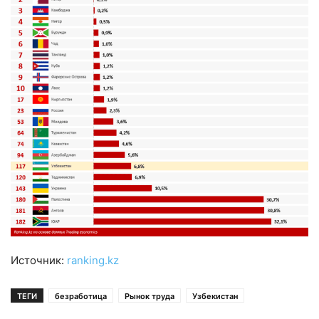
Источник:
ranking.kz
ТЕГИ
безработица
Рынок труда
Узбекистан