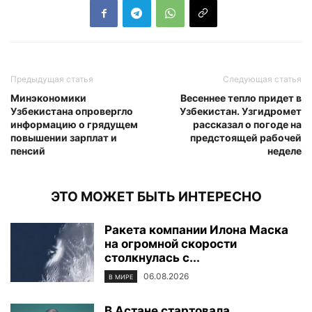
Предыдущая статья
Следующая статья
Минэкономики
Весеннее тепло придет в
Узбекистана опровергло
Узбекистан. Узгидромет
информацию о грядущем
рассказал о погоде на
повышении зарплат и
предстоящей рабочей
пенсий
неделе
ЭТО МОЖЕТ БЫТЬ ИНТЕРЕСНО
Ракета компании Илона Маска
на огромной скорости
столкнулась с...
06.08.2026
В МИРЕ
В Астане стартовала