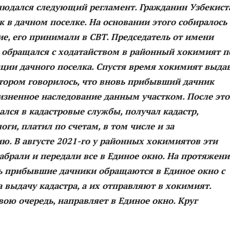
блюдался следующий регламент. Гражданин Узбекист
 в дачном поселке. На основании этого собиралось
е, его принимали в СВТ. Председатель от имени
 обращался с ходатайством в районный хокимият п
ации дачного поселка. Спустя время хокимият выда
отором говорилось, что вновь прибывший дачник
изненное наследование данным участком. После это
лся в кадастровые службы, получал кадастр,
оги, платил по счетам, в том числе и за
ю. В августе 2021-го у районных хокимиятов эти
брали и передали все в Единое окно. На протяжен
вь прибывшие дачники обращаются в Единое окно с
 выдачу кадастра, а их отправляют в хокимият.
вою очередь, направляет в Единое окно. Круг