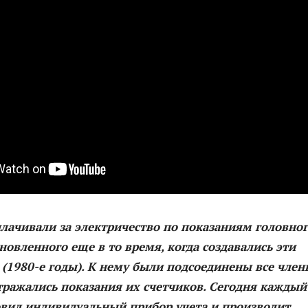
лачивали за электричество по показаниям головно
ановленного еще в то время, когда создавались эти
(1980-е годы). К нему были подсоединены все член
тражались показания их счетчиков. Сегодня каждый
овил индивидуальный прибор учета и производит