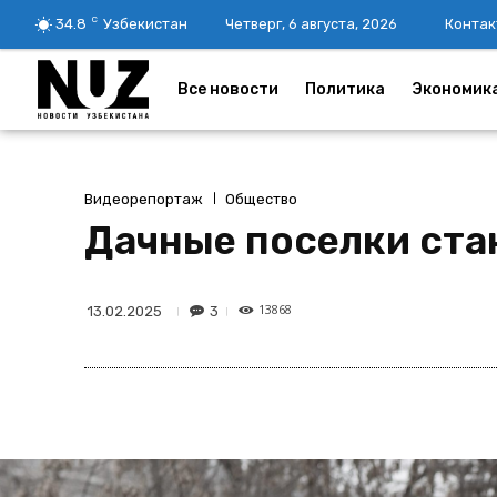
C
34.8
Узбекистан
Четверг, 6 августа, 2026
Контак
Все новости
Политика
Экономик
Видеорепортаж
Общество
Дачные поселки стан
13868
3
13.02.2025