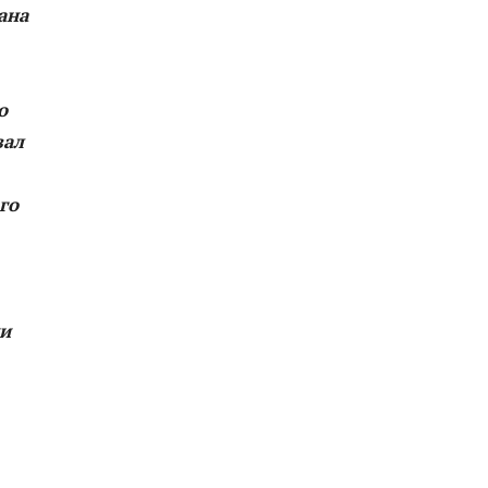
ана
о
вал
го
ии