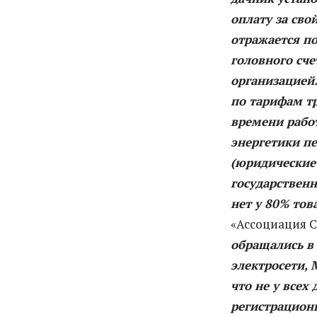
оплату за сво
отражается по
головного сч
организацией
по тарифам тр
времени рабо
энергетики п
(юридические 
государствен
нет у 80% то
«Ассоциация С
обращались в
электросети,
М
что не у всех
регистрационн