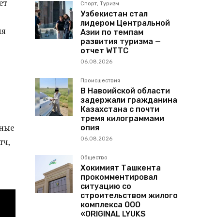
ет
Спорт, Туризм
Узбекистан стал
лидером Центральной
ия
Азии по темпам
развития туризма —
отчет WTTC
06.08.2026
Происшествия
В Навоийской области
задержали гражданина
Казахстана с почти
тремя килограммами
ьные
опия
06.08.2026
тч,
Общество
Хокимият Ташкента
прокомментировал
ситуацию со
строительством жилого
комплекса ООО
«ORIGINAL LYUKS