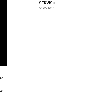
SERVIS»
06.08.2026
го
ы