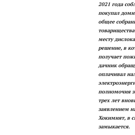
2021 года со
покупал домик
общее собрани
товарищества
месту дислок
решение, в к
получает пож
дачник обраща
оплачивал нал
электроэнерги
полномочия за
трех лет вно
заявлением на
Хокимият, в с
замыкается.