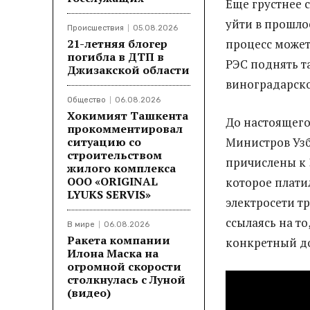
Еще грустнее с
уйти в прошлое
Происшествия
05.08.2026
21-летняя блогер
процесс может
погибла в ДТП в
РЭС поднять т
Джизакской области
виноградарско
Общество
06.08.2026
Хокимият Ташкента
До настоящего
прокомментировал
ситуацию со
Министров Узб
строительством
причислены к 
жилого комплекса
ООО «ORIGINAL
которое платил
LYUKS SERVIS»
электросети тр
ссылаясь на то
В мире
06.08.2026
Ракета компании
конкретный до
Илона Маска на
огромной скорости
столкнулась с Луной
(видео)