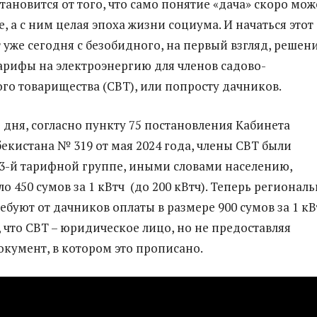
тановится от того, что само понятие «дача» скоро мож
, а с ним целая эпоха жизни социума. И начаться этот
 уже сегодня с безобидного, на первый взгляд, решен
арифы на электроэнергию для членов садово-
го товарищества (СВТ), или попросту дачников.
 дня, согласно пункту 75 постановления Кабинета
екистана № 319 от мая 2024 года, члены СВТ были
3-й тарифной группе, иными словами населению,
о 450 сумов за 1 кВтч (до 200 кВтч). Теперь регионал
ебуют от дачников оплаты в размере 900 сумов за 1 кВ
, что СВТ – юридическое лицо, но не предоставляя
кумент, в котором это прописано.