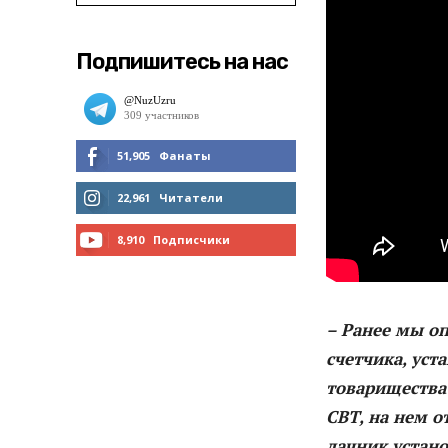
Подпишитесь на нас
51,905
Фанаты
МНЕ НРАВИТСЯ
22,961
Читатели
ЧИТАТЬ
8,910
Подписчики
ПОДПИСАТЬСЯ
– Ранее мы оп
счетчика, уст
товарищества 
СВТ, на нем о
дачник устан