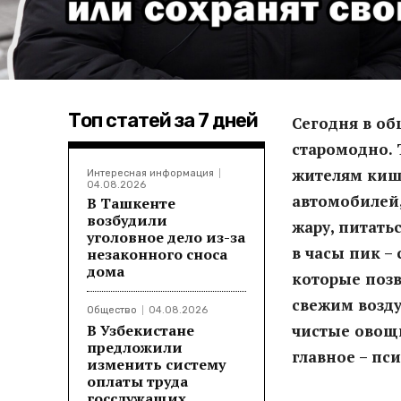
Топ статей за 7 дней
Сегодня в об
старомодно. 
жителям киш
Интересная информация
04.08.2026
автомобилей,
В Ташкенте
возбудили
жару, питать
уголовное дело из-за
в часы пик –
незаконного сноса
дома
которые позв
свежим возду
Общество
04.08.2026
В Узбекистане
чистые овощи
предложили
главное – пс
изменить систему
оплаты труда
госслужащих