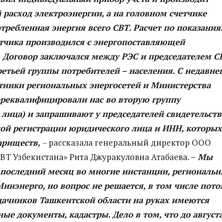
й расход электроэнергии, а на головном счетчике
требленная энергия всего СВТ. Расчет по показани
етчика производился с энергопоставляющей
. Договор заключался между РЭС и председателем С
етьей группы потребителей – населения. С недавне
тники региональных энергосетей и Министерства
ереквалифицировали нас во вторую группу
лица) и запрашивают у председателей свидетельств
ной регистрации юридического лица и ИНН, которых
вариществ,
– рассказала генеральный директор ООО
ВТ Узбекистана» Рита Джуракуловна Атабаева.
–
Мы
 последний месяц во многие инстанции, региональ
инэнерго, но вопрос не решается, в том числе пото
 дачников Ташкентской области на руках имеются
ые документы, кадастры. Дело в том, что до август