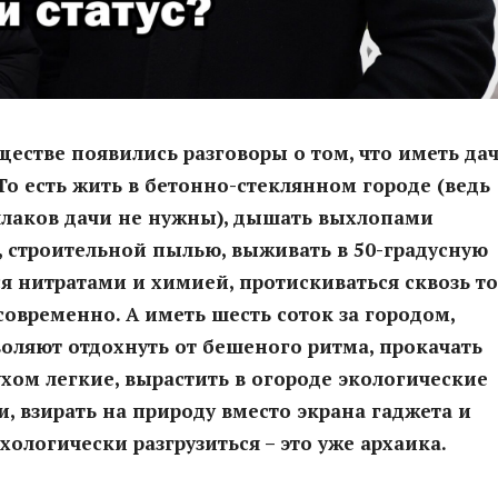
ществе появились разговоры о том, что иметь да
То есть жить в бетонно-стеклянном городе (ведь
лаков дачи не нужны), дышать выхлопами
 строительной пылью, выживать в 50-градусную
ся нитратами и химией, протискиваться сквозь т
 современно. А иметь шесть соток за городом,
оляют отдохнуть от бешеного ритма, прокачать
хом легкие, вырастить в огороде экологические
, взирать на природу вместо экрана гаджета и
ихологически разгрузиться – это уже архаика.