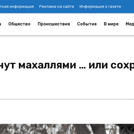
тная информация
Реклама на сайте
Информация о газете
а
Общество
Происшествия
События
В мире
Мед
ут махаллями … или сох