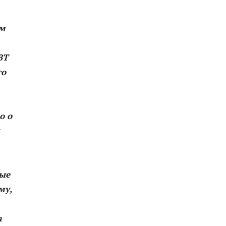
ям
ВТ
го
о о
ные
му,
а