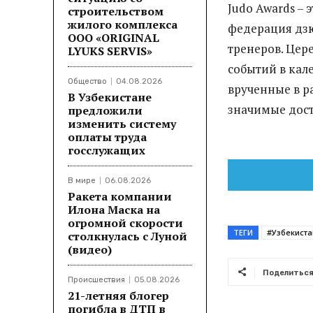
Judo Awards –
строительством
жилого комплекса
федерация дз
ООО «ORIGINAL
тренеров. Цер
LYUKS SERVIS»
событий в кал
Общество
04.08.2026
врученные в р
В Узбекистане
значимые дост
предложили
изменить систему
оплаты труда
госслужащих
В мире
06.08.2026
Ракета компании
Илона Маска на
огромной скорости
ТЕГИ
#Узбекиста
столкнулась с Луной
(видео)
Поделитьс
Происшествия
05.08.2026
21-летняя блогер
погибла в ДТП в