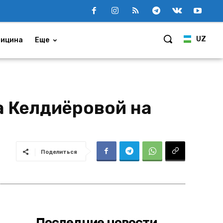
UZ
ицина
Еще
а Келдиёровой на
Поделиться
Последние новости