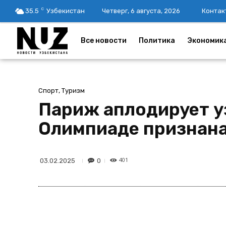
C
35.5
Узбекистан
Четверг, 6 августа, 2026
Контак
Все новости
Политика
Экономик
Спорт, Туризм
Париж аплодирует у
Олимпиаде признана
401
0
03.02.2025