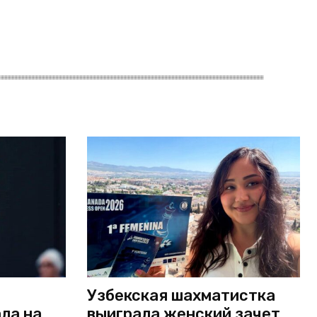
Узбекская шахматистка
ла на
выиграла женский зачет