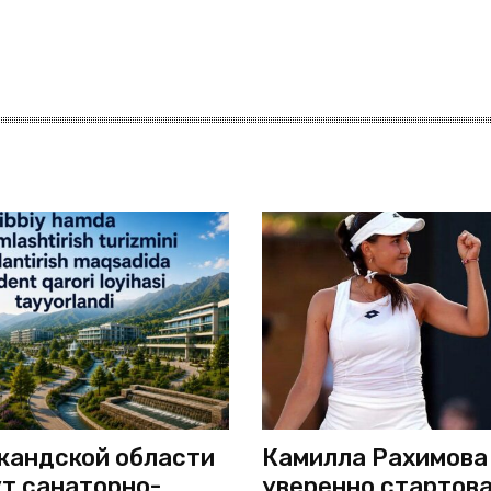
кандской области
Камилла Рахимова
т санаторно-
уверенно стартова