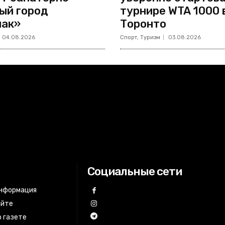
ый город
турнире WTA 1000 
лак»
Торонто
04.08.2026
Спорт, Туризм
03.08.2026
Социальные сети
информация
айте
 газете