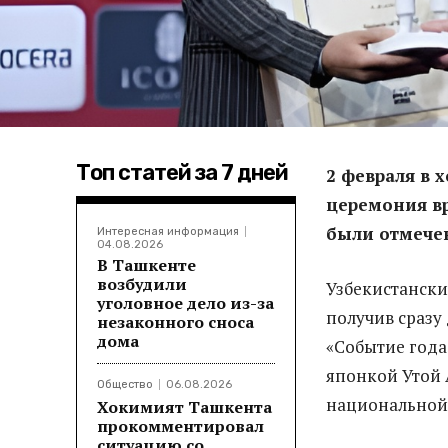
Топ статей за 7 дней
2 февраля в 
церемония вр
были отмече
Интересная информация
04.08.2026
В Ташкенте
возбудили
Узбекистански
уголовное дело из-за
получив сразу
незаконного сноса
дома
«Событие года
японкой Утой 
Общество
06.08.2026
национальной
Хокимият Ташкента
прокомментировал
ситуацию со