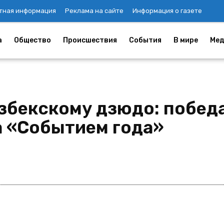
тная информация
Реклама на сайте
Информация о газете
а
Общество
Происшествия
События
В мире
Мед
збекскому дзюдо: побед
 «Событием года»