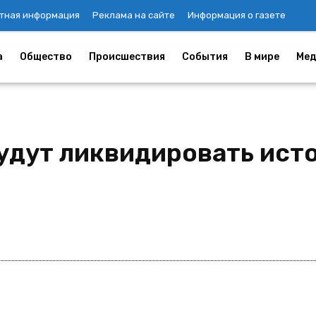
тная информация
Реклама на сайте
Информация о газете
а
Общество
Происшествия
События
В мире
Мед
удут ликвидировать ист