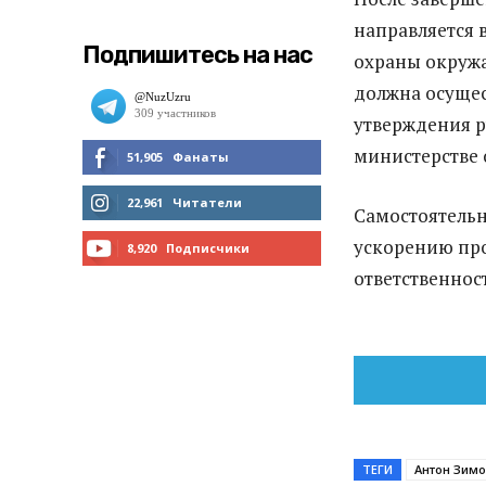
направляется 
Подпишитесь на нас
охраны окружа
должна осущес
утверждения р
министерстве 
51,905
Фанаты
МНЕ НРАВИТСЯ
22,961
Читатели
Самостоятельн
ускорению пр
ЧИТАТЬ
8,920
Подписчики
ответственнос
ПОДПИСАТЬСЯ
ТЕГИ
Антон Зим