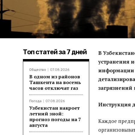
Топ статей за 7 дней
В Узбекистан
устранения и
информации 
Общество
07.08.2026
В одном из районов
детализиров
Ташкента на восемь
загрязнений 
часов отключат газ
Погода
07.08.2026
Инструкция д
Узбекистан накроет
летний зной:
прогноз погоды на 7
Каждое предпр
августа
организовыват