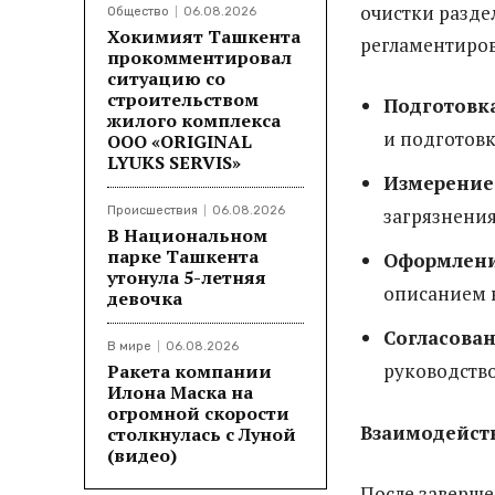
очистки разде
Общество
06.08.2026
Хокимият Ташкента
регламентиро
прокомментировал
ситуацию со
строительством
Подготовк
жилого комплекса
и подготов
ООО «ORIGINAL
LYUKS SERVIS»
Измерение 
Происшествия
06.08.2026
загрязнения
В Национальном
парке Ташкента
Оформлени
утонула 5-летняя
описанием в
девочка
Согласован
В мире
06.08.2026
руководств
Ракета компании
Илона Маска на
огромной скорости
Взаимодейст
столкнулась с Луной
(видео)
После заверше