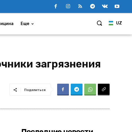
UZ
ицина
Еще
очники загрязнения
Поделиться
Последние новости