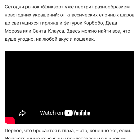
Сегодня рынок «Урикзор» уже пестрит разнообразием
новогодних украшений: от классических елочных шаров
до светящихся гирлянд и фигурок Корбобо, Деда
Мороза или Санта-Клауса. Здесь можно найти все, что
душе угодно, на любой вкус и кошелек.
Первое, что бросается в глаза, – это, конечно же, елки.
Искусственные красавицы представлены в широком