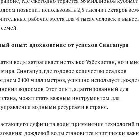
районе, где ежегодно теряется 36 миллионов кубомет
одоем позволит использовать 2,5 тысячи гектаров зем
нительные рабочие места для 4 тысяч человек и вывес
 семей.
ый опыт: вдохновение от успехов Сингапура
атки воды затрагивает не только Узбекистан, но и мн
 мира. Сингапур, где годовое количество осадков
среднем 2400 миллиметров, успешно использует дожде
лнения водоемов. Этот опыт, адаптированный для
истана, может стать важным инструментом для
управления водными ресурсами в стране.
растающего дефицита воды применение технологий 
ьзованию дождевой воды становится критически важ