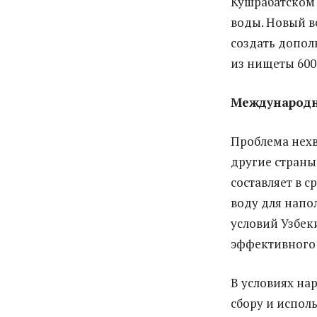
Кушрабатском 
воды. Новый в
создать допол
из нищеты 600
Международн
Проблема нехв
другие страны
составляет в 
воду для напо
условий Узбек
эффективного 
В условиях на
сбору и испол