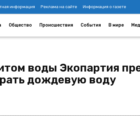
тная информация
Реклама на сайте
Информация о газете
а
Общество
Происшествия
События
В мире
Мед
итом воды Экопартия пр
рать дождевую воду