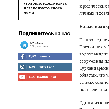
уголовное дело из-за
юридических л
незаконного сноса
дома
личных и хозя
Новые водохр
Подпишитесь на нас
На прошедшем
Президентом У
водохранилища
51,905
Фанаты
сооружения пл
МНЕ НРАВИТСЯ
22,961
Читатели
Сурхандарьин
областях, что
ЧИТАТЬ
8,920
Подписчики
сельскохозяйс
ПОДПИСАТЬСЯ
поставлена за
Одним из ключ