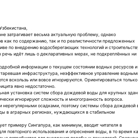
Узбекистана,
ане затрагивает весьма актуальную проблему, однако
в как по содержанию, так и по реалистичности предложенных
тиве по внедрению водосберегающих технологий и строительств
о речь идёт лишь о декларативных мерах, не подкреплённых ни
подробной информации о текущем состоянии водных ресурсов и
устаревшая инфраструктура, неэффективное управление водным
тся вскользь или вовсе игнорируются. Ориентироваться только
ицита явно недостаточно.
ьная установка систем сбора дождевой воды для крупных здан
ически игнорируют сложность и многогранность вопроса.
и нерегулярными осадками, поэтому системы сбора дождевой
оды в аграрных регионах, нуждающихся в стабильном
дует примеру Сингапура, как минимум, вводит читателя в
ля повторного использования и опреснения воды, в то время к
орые потребуются для внедрения подобных технологий. Сравнен