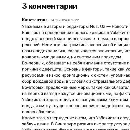
3 комментарии
Константин
14.11.2024 в 15:22
Уважаемые авторы и редакторы Nuz. Uz — Новости 
Ваш пост о преодолении водного кризиса в Узбекист
представленный материал вызывает немало вопросо
решений. Несмотря на громкие заявления об инициа
новых водохранилищ, складывается впечатление, чт
конкретными данными, ни системным подходом.
Во-первых, обращает на себя внимание отсутствие 
причинах дефицита. Основные факторы, такие как 
ресурсами и износ ирригационных систем, упоминаю
сбор дождевой воды в условиях экстремального деф
Во-вторых, предложенные меры, такие как обязател
на первый взгляд кажутся инновационными, но факт
Узбекистан характеризуется засушливым климатом 
вряд ли смогут существенно повлиять на дефицит в
водоснабжении.
Кроме того, утверждение о том, что Узбекистан сле
заблуждение. В Сингапуре развита инфраструктура д
Узбекистан столкнётся с огромными затратами, кот