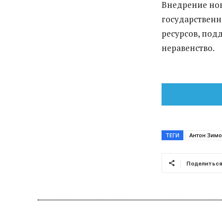
Внедрение но
государственн
ресурсов, под
неравенство.
ТЕГИ
Антон Зим
Поделитьс