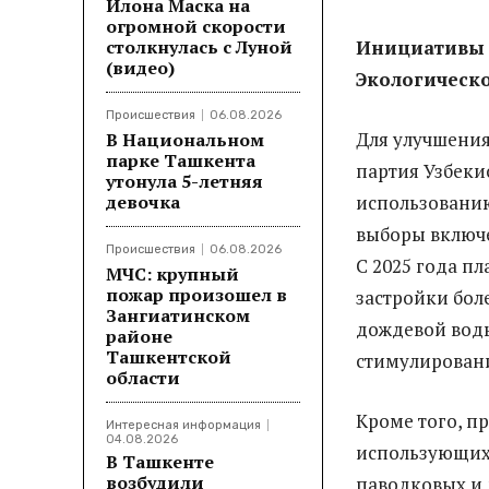
Илона Маска на
огромной скорости
столкнулась с Луной
Инициативы 
(видео)
Экологическ
Происшествия
06.08.2026
Для улучшения
В Национальном
парке Ташкента
партия Узбеки
утонула 5-летняя
девочка
использовани
выборы включе
Происшествия
06.08.2026
С 2025 года п
МЧС: крупный
пожар произошел в
застройки бол
Зангиатинском
дождевой воды
районе
Ташкентской
стимулировани
области
Кроме того, п
Интересная информация
04.08.2026
использующих 
В Ташкенте
возбудили
паводковых и 