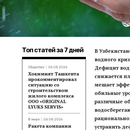
Топ статей за 7 дней
В Узбекистан
водного криз
Дефицит воды
Общество
06.08.2026
Хокимият Ташкента
снижается пл
прокомментировал
мешает эффе
ситуацию со
строительством
обильные уро
жилого комплекса
ООО «ORIGINAL
различные о
LYUKS SERVIS»
водосберега
рационально
В мире
06.08.2026
Ракета компании
устранить де