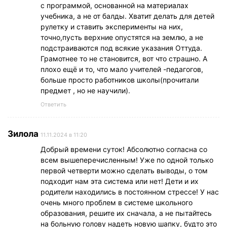
с программой, основанной на материалах
учебника, а не от балды. Хватит делать для детей
рулетку и ставить эксперименты на них,
точно,пусть верхние опустятся на землю, а не
подстраиваются под всякие указания Оттуда.
Грамотнее то не становится, вот что страшно. А
плохо ещё и то, что мало учителей -педагогов,
больше просто работников школы(прочитали
предмет , но не научили).
Ответить
Зилола
11.11.2024 в 11:20
Добрый времени суток! Абсолютно согласна со
всем вышеперечисленным! Уже по одной только
первой четверти можно сделать выводы, о том
подходит нам эта система или нет! Дети и их
родители находились в постоянном стрессе! У нас
очень много проблем в системе школьного
образования, решите их сначала, а не пытайтесь
на больную голову надеть новую шапку, будто это