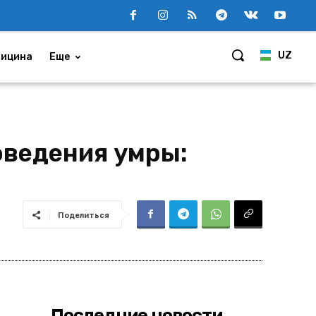
UZ
ицина
Еще
оведения умры:
Поделиться
Последние новости