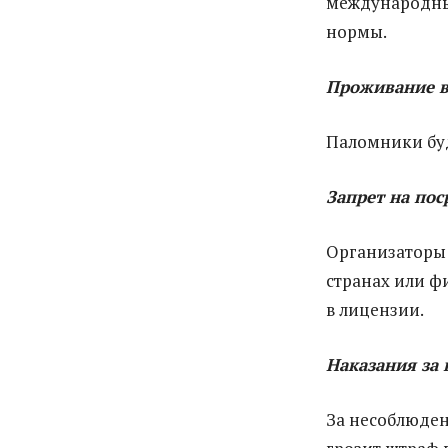
международных
нормы.
Проживание в
Паломники буд
Запрет на по
Организаторы 
странах или ф
в лицензии.
Наказания за
За несоблюде