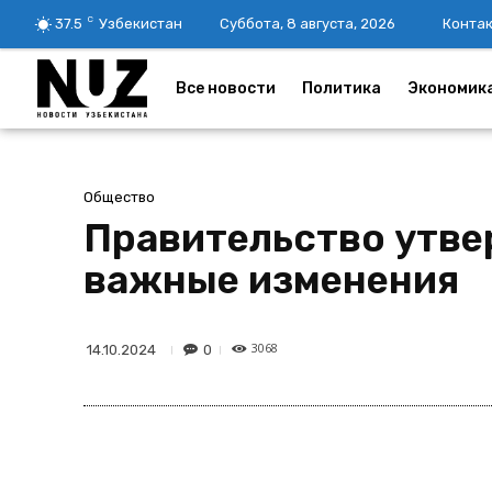
C
37.5
Узбекистан
Суббота, 8 августа, 2026
Конта
Все новости
Политика
Экономик
Общество
Правительство утве
важные изменения
3068
0
14.10.2024