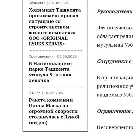
Общество
06.08.2026
Хокимият Ташкента
Руководитель
прокомментировал
ситуацию со
строительством
Для получения
жилого комплекса
обладает рели
ООО «ORIGINAL
LYUKS SERVIS»
мусульман Узб
Происшествия
06.08.2026
Сотрудники с
В Национальном
парке Ташкента
утонула 5-летняя
В организации
девочка
религиозное 
В мире
06.08.2026
академию Узбе
Ракета компании
Илона Маска на
Ограничения 
огромной скорости
столкнулась с Луной
(видео)
Несовершеннол