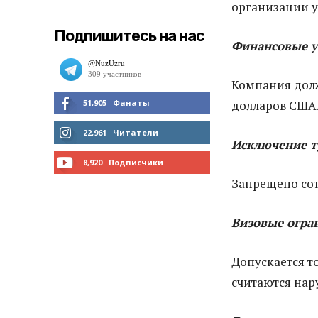
организации 
Подпишитесь на нас
Финансовые у
Компания долж
51,905
Фанаты
долларов США
МНЕ НРАВИТСЯ
22,961
Читатели
Исключение т
ЧИТАТЬ
8,920
Подписчики
Запрещено сот
ПОДПИСАТЬСЯ
Визовые
огра
Допускается т
считаются на