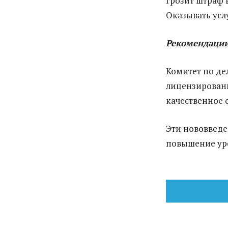
грозит штраф в
Оказывать усл
Рекомендаци
Комитет по де
лицензированн
качественное 
Эти нововведе
повышение уро