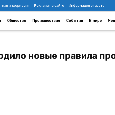
ктная информация
Реклама на сайте
Информация о газете
а
Общество
Происшествия
События
В мире
Мед
рдило новые правила пр