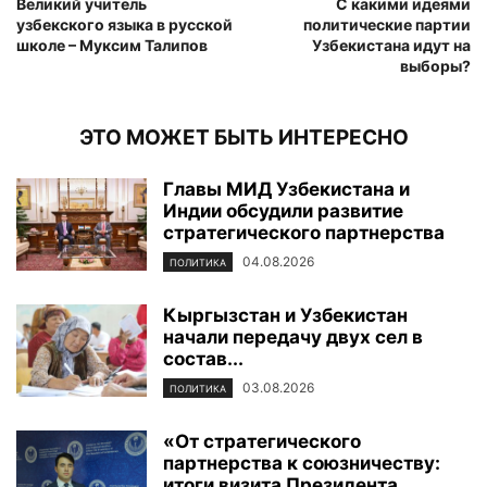
Великий учитель
С какими идеями
узбекского языка в русской
политические партии
школе – Муксим Талипов
Узбекистана идут на
выборы?
ЭТО МОЖЕТ БЫТЬ ИНТЕРЕСНО
Главы МИД Узбекистана и
Индии обсудили развитие
стратегического партнерства
04.08.2026
ПОЛИТИКА
Кыргызстан и Узбекистан
начали передачу двух сел в
состав...
03.08.2026
ПОЛИТИКА
«От стратегического
партнерства к союзничеству:
итоги визита Президента