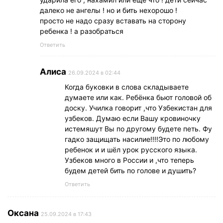
далеко не ангелы ! но и бить нехорошо !
просто не надо сразу вставать на сторону
ребенка ! а разобраться
Ответить
Алиса
26.09.2024 в 02:44
Когда буковки в слова складываете
думаете или как. Ребёнка бьют головой об
доску. Училка говорит ,что Узбекистан для
узбеков. Думаю если Вашу кровиночку
истемяшут Вы по другому будете петь. Фу
гадко защищать насилие!!!!Это по любому
ребенок и и шёл урок русского языка.
Узбеков много в России и ,что теперь
будем детей бить по голове и душить?
Ответить
Оксана
25.09.2024 в 17:43