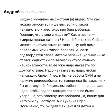
Андрей
25.09.2024 в 20:42
Видимо «учение» не смотрел (а) видео. Это как
можно относиться к детям, если с такой
ненавистью и жестокостью бить ребенка.
Господи, что стало с людьми? Как в песне —
«миром правит сатана»? Не дай бог такое. Сейчас
может начаться отмазка типа — «у неё дома
проблемы» или «голова болела». А, если
подтвердятся слова матери ребенка, услышанные
от этой садистски по телефону относительно
национальности, то её уже надо наказать по
другой статье. Надо наказывать, надо, чтобы
неповадно было. И, если бы не работа СМИ и не
наличие видеосъёмки, то, наверняка бы замылили
бы этот случай. Родителям ребенка не сдаваться,
надо, чтобы подрастающее поколение было
уверенно, что закончу нас работают , а, иначе для
чего они существуют. А к «учение» про
Лукашенко, то, он делал акцент для детей и