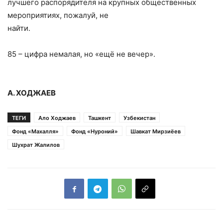
лучшего распорядителя на крупных общественных
мероприятиях, пожалуй, не
найти.
85 – цифра немалая, но «ещё не вечер».
А. ХОДЖАЕВ
ТЕГИ
Ало Ходжаев
Ташкент
Узбекистан
Фонд «Махалля»
Фонд «Нуроний»
Шавкат Мирзиёев
Шухрат Жалилов