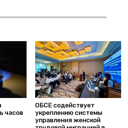
в
ОБСЕ содействует
ь часов
укреплению системы
управления женской
трудовой миграцией в