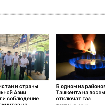
стан и страны
В одном из районо
ьной Азии
Ташкента на восем
ли соблюдение
отключат газ
лимитов на
Общество
07.08.2026