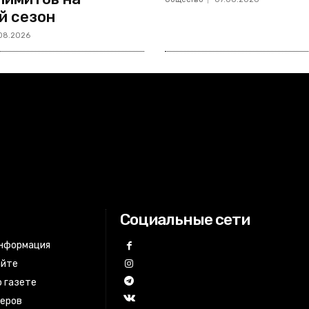
й сезон
08.2026
Социальные сети
информация
айте
 газете
неров