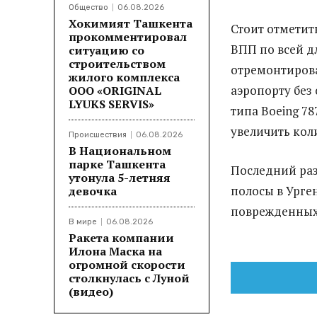
Общество
06.08.2026
Хокимият Ташкента
Стоит отметит
прокомментировал
ВПП по всей д
ситуацию со
строительством
отремонтирова
жилого комплекса
аэропорту бе
ООО «ORIGINAL
LYUKS SERVIS»
типа Boeing 78
увеличить кол
Происшествия
06.08.2026
В Национальном
парке Ташкента
Последний раз
утонула 5-летняя
полосы в Урге
девочка
поврежденных 
В мире
06.08.2026
Ракета компании
Илона Маска на
огромной скорости
столкнулась с Луной
(видео)