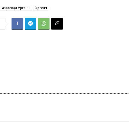
аэропорт Ургенч
Ургенч
я