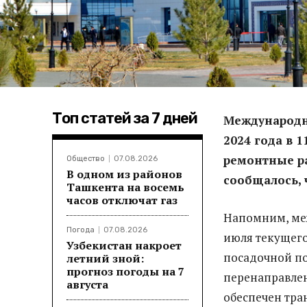
Топ статей за 7 дней
Международны
2024 года в 
ремонтные ра
Общество
07.08.2026
В одном из районов
сообщалось, 
Ташкента на восемь
часов отключат газ
Напомним, меж
Погода
07.08.2026
июля текущего
Узбекистан накроет
посадочной по
летний зной:
прогноз погоды на 7
перенаправлен
августа
обеспечен тра