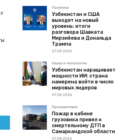
Политика
ие
Узбекистан и США
выходят на новый
уровень: итоги
разговора Шавката
Мирзиёева и Дональда
ты
Трампа
07.08.2026
Наука и технологии
Узбекистан наращивает
мощности ИИ: страна
намерена войти в число
мировых лидеров
07.08.2026
Происшествия
Пожар в кабине
грузовика привел к
смертельному ДТП в
Самаркандской области
07.08.2026