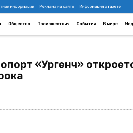
ктная информация
Реклама на сайте
Информация о газете
а
Общество
Происшествия
События
В мире
Мед
порт «Ургенч» откроетс
рока