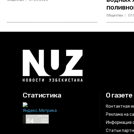
поливно
Общество
07.
Статистика
О газете
Контактная 
Реклама на с
Информация о
Статьи парт