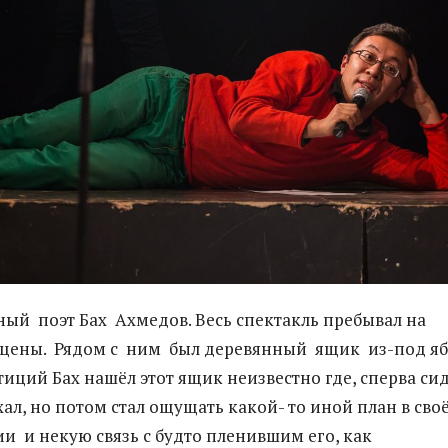
ый поэт Бах Ахмедов. Весь спектакль пребывал на
сцены. Рядом с ним был деревянный ящик из-под яб
тиций Бах нашёл этот ящик неизвестно где, сперва си
хал, но потом стал ощущать какой- то иной план в сво
и и некую связь с будто пленившим его, как