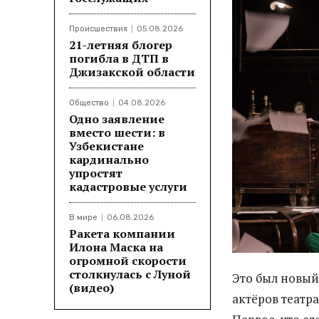
Происшествия
05.08.2026
21-летняя блогер
погибла в ДТП в
Джизакской области
Общество
04.08.2026
Одно заявление
вместо шести: в
Узбекистане
кардинально
упростят
кадастровые услуги
В мире
06.08.2026
Ракета компании
Илона Маска на
огромной скорости
столкнулась с Луной
Это был новы
(видео)
актёров театр