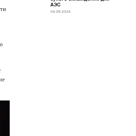
АЭС
сти
06.08.2026
то
т
не