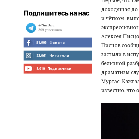
Первое, что с
доходящая до 
Подпишитесь на нас
и чётком выпо
экспрессивног
Алексея Писцо
51,905
Фанаты
Писцов сообщи
застыли в испу
МНЕ НРАВИТСЯ
22,961
Читатели
белизной разб
ЧИТАТЬ
8,910
Подписчики
драматизм слу
Муртас Кажгал
ПОДПИСАТЬСЯ
известно, что 