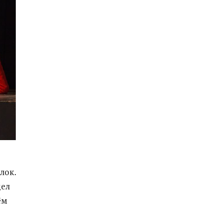
лок.
дел
ём