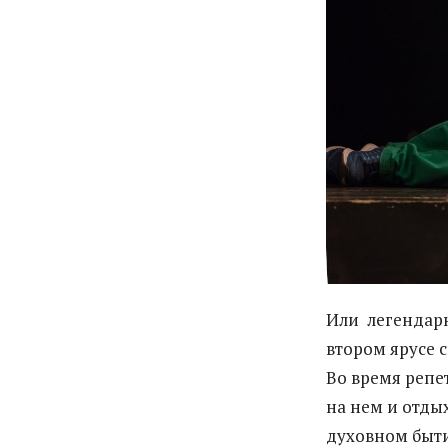
Или легендарн
втором ярусе 
Во время репе
на нем и отды
духовном быти