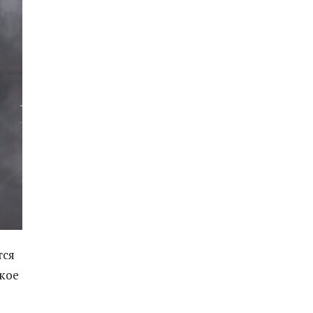
тся
кое