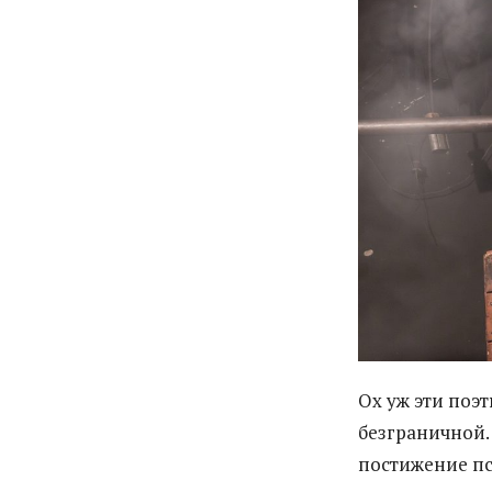
Ох уж эти поэт
безграничной.
постижение пси