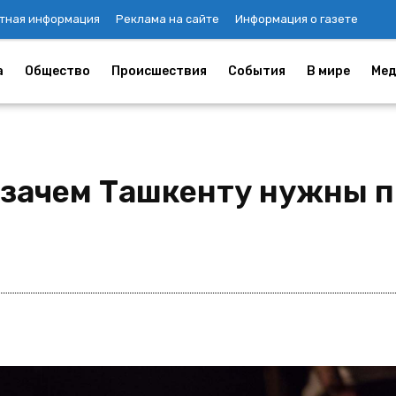
тная информация
Реклама на сайте
Информация о газете
а
Общество
Происшествия
События
В мире
Мед
и зачем Ташкенту нужны 