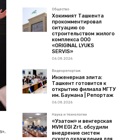
Общество
Хокимият Ташкента
прокомментировал
ситуацию со
строительством жилого
комплекса ООО
«ORIGINAL LYUKS
SERVIS»
06.08.2026
Видеорепортаж
Инженерная элита:
Ташкент готовится к
открытию филиала МГТУ
им. Баумана | Репортаж
06.08.2026
Наука и технологии
«Узатом» и венгерская
MVM EGI Zrt. обсудили
».
внедрение систем
сухого охлаждения для