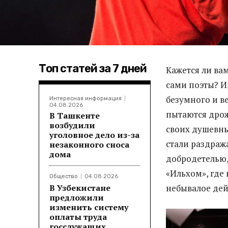
Топ статей за 7 дней
Кажется ли вам
сами поэты? И
безумного и в
Интересная информация
04.08.2026
пытаются дрож
В Ташкенте
возбудили
своих душевны
уголовное дело из-за
стали раздраж
незаконного сноса
дома
добродетелью,
«Ильхом», где
Общество
04.08.2026
В Узбекистане
небывалое дей
предложили
изменить систему
оплаты труда
госслужащих