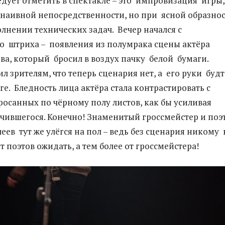
ледует отметить в спектакле – это импровизация игры,
наивной непосредственности, но при ясной образно
лнении технических задач. Вечер начался с
о штриха – появления из полумрака сцены актёра
ва, который бросил в воздух пачку белой бумаги.
л зрителям, что теперь сценария нет, а его руки буд
ге. Бледность лица актёра стала контрастировать с
росанных по чёрному полу листов, как бы усиливая
чившегося. Конечно! Знаменитый гроссмейстер и поэ
еев тут же улёгся на пол – ведь без сценария никому 
от поэтов ожидать, а тем более от гроссмейстера!