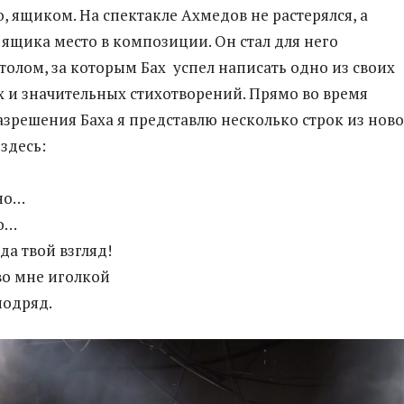
, ящиком. На спектакле Ахмедов не растерялся, а
ящика место в композиции. Он стал для него
олом, за которым Бах успел написать одно из своих
 и значительных стихотворений. Прямо во время
разрешения Баха я представлю несколько строк из нов
здесь:
но…
о…
да твой взгляд!
во мне иголкой
подряд.