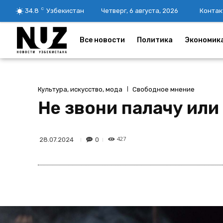
C
34.8
Узбекистан
Четверг, 6 августа, 2026
Контак
Все новости
Политика
Экономик
Культура, искусство, мода
Свободное мнение
Не звони палачу ил
427
0
28.07.2024