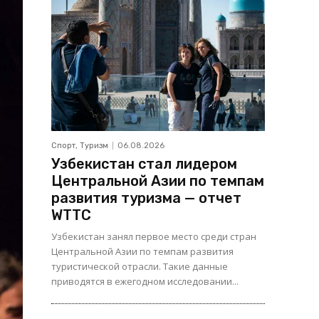
Спорт, Туризм
06.08.2026
Узбекистан стал лидером
Центральной Азии по темпам
развития туризма — отчет
WTTC
Узбекистан занял первое место среди стран
Центральной Азии по темпам развития
туристической отрасли. Такие данные
приводятся в ежегодном исследовании...