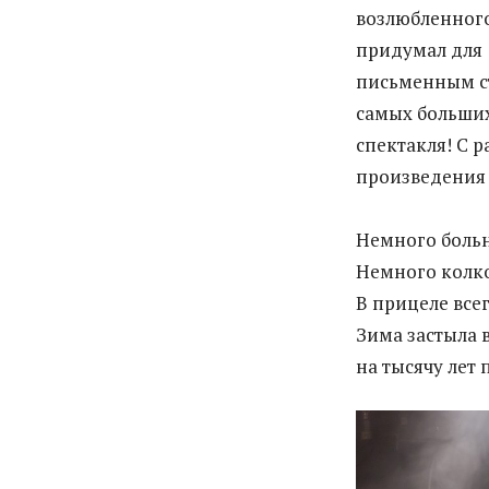
возлюбленного
придумал для 
письменным ст
самых больших
спектакля! С 
произведения 
Немного боль
Немного колк
В прицеле всег
Зима застыла 
на тысячу лет 