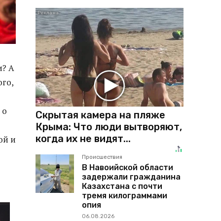
и? А
ого,
 о
Скрытая камера на пляже
Крыма: Что люди вытворяют,
когда их не видят...
ой и
Происшествия
В Навоийской области
задержали гражданина
Казахстана с почти
тремя килограммами
опия
06.08.2026