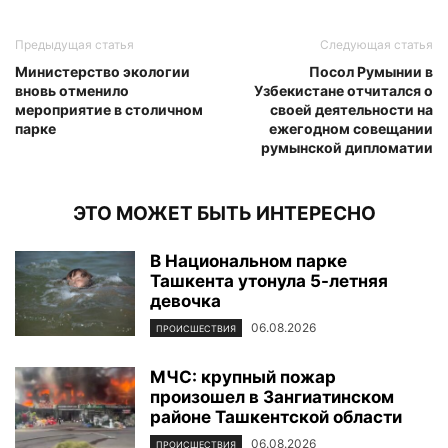
Предыдущая статья
Следующая статья
Министерство экологии
Посол Румынии в
вновь отменило
Узбекистане отчитался о
мероприятие в столичном
своей деятельности на
парке
ежегодном совещании
румынской дипломатии
ЭТО МОЖЕТ БЫТЬ ИНТЕРЕСНО
В Национальном парке
Ташкента утонула 5-летняя
девочка
06.08.2026
ПРОИСШЕСТВИЯ
МЧС: крупный пожар
произошел в Зангиатинском
районе Ташкентской области
06.08.2026
ПРОИСШЕСТВИЯ