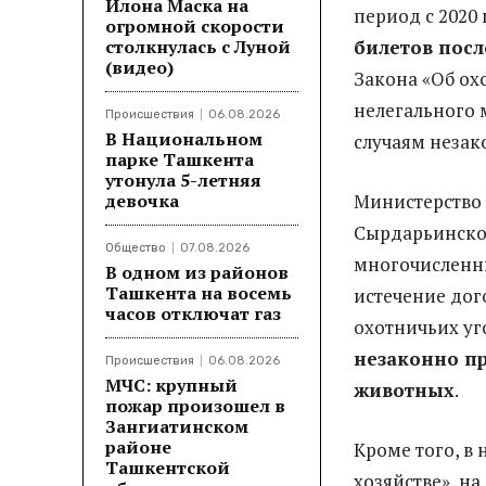
Илона Маска на
период с 2020
огромной скорости
столкнулась с Луной
билетов посл
(видео)
Закона «Об охо
нелегального 
Происшествия
06.08.2026
В Национальном
случаям незак
парке Ташкента
утонула 5-летняя
девочка
Министерство 
Сырдарьинског
Общество
07.08.2026
многочисленны
В одном из районов
Ташкента на восемь
истечение дог
часов отключат газ
охотничьих уго
незаконно пр
Происшествия
06.08.2026
МЧС: крупный
животных
.
пожар произошел в
Зангиатинском
районе
Кроме того, в
Ташкентской
хозяйстве», н