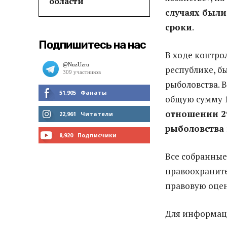
области
случаях был
сроки
.
Подпишитесь на нас
В ходе контро
республике, б
рыболовства. 
51,905
Фанаты
общую сумму 1
МНЕ НРАВИТСЯ
отношении 29
22,961
Читатели
рыболовства
ЧИТАТЬ
8,920
Подписчики
ПОДПИСАТЬСЯ
Все собранные
правоохраните
правовую оцен
Для информаци