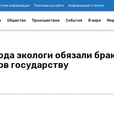
ктная информация
Реклама на сайте
Информация о газете
а
Общество
Происшествия
События
В мире
Мед
года экологи обязали бр
ов государству