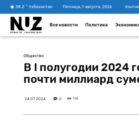
C
38.2
Узбекистан
Пятница, 7 августа, 2026
Конта
Все новости
Политика
Экономик
Общество
В I полугодии 2024 
почти миллиард сум
198
0
24.07.2024