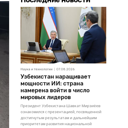
Наука и технологии
07.08.2026
Узбекистан наращивает
мощности ИИ: страна
намерена войти в число
мировых лидеров
Президент Узбекистана Шавкат Мирзиёев
ознакомился с презентацией, посвященной
достигнутым результатам и дальнейшим
приоритетам развития национальной