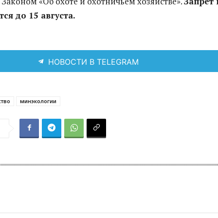
с Законом «Об охоте и охотничьем хозяйстве».
Запрет 
ся до 15 августа.
НОВОСТИ В TELEGRAM
ство
минэкологии
я