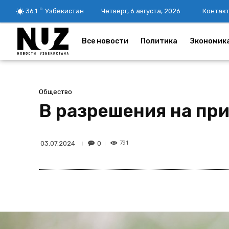
C
36.1
Узбекистан
Четверг, 6 августа, 2026
Контак
Все новости
Политика
Экономик
Общество
В разрешения на пр
791
0
03.07.2024