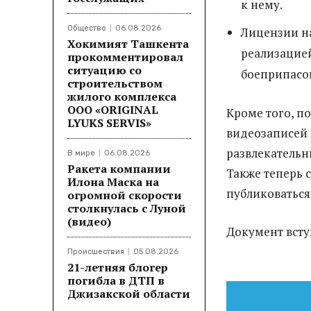
к нему.
Общество
06.08.2026
Лицензии на
Хокимият Ташкента
реализацией
прокомментировал
ситуацию со
боеприпасов
строительством
жилого комплекса
ООО «ORIGINAL
Кроме того, п
LYUKS SERVIS»
видеозаписей 
развлекательны
В мире
06.08.2026
Ракета компании
Также теперь 
Илона Маска на
публиковаться
огромной скорости
столкнулась с Луной
(видео)
Документ вступ
Происшествия
05.08.2026
21-летняя блогер
погибла в ДТП в
Джизакской области