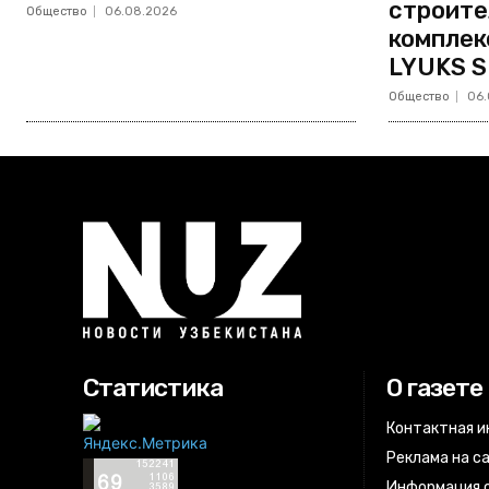
строите
Общество
06.08.2026
комплек
LYUKS S
Общество
06.
Статистика
О газете
Контактная 
Реклама на с
Информация о