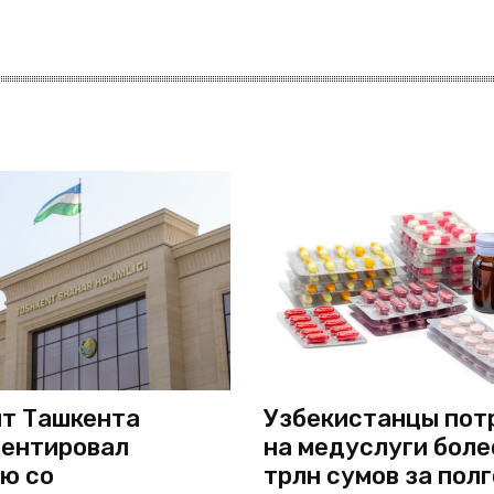
т Ташкента
Узбекистанцы пот
ентировал
на медуслуги боле
ю со
трлн сумов за пол