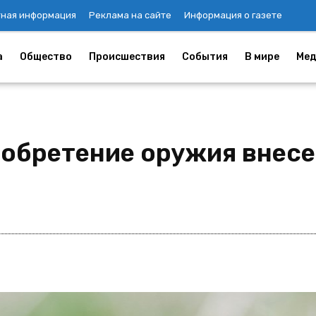
тная информация
Реклама на сайте
Информация о газете
а
Общество
Происшествия
События
В мире
Мед
иобретение оружия внес