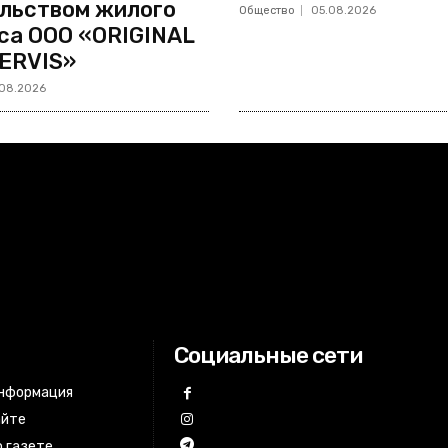
льством жилого
Общество
05.08.2026
са ООО «ORIGINAL
ERVIS»
08.2026
Социальные сети
информация
айте
 газете