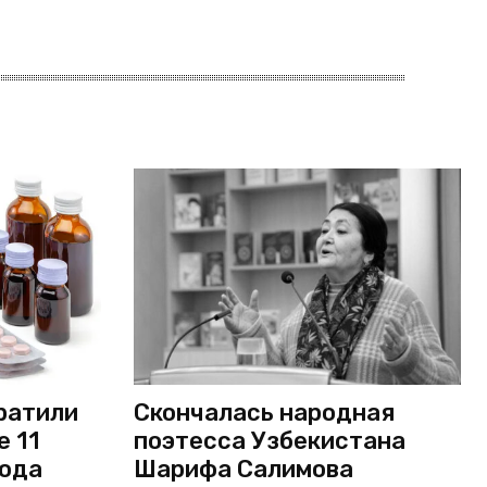
ратили
Скончалась народная
е 11
поэтесса Узбекистана
года
Шарифа Салимова