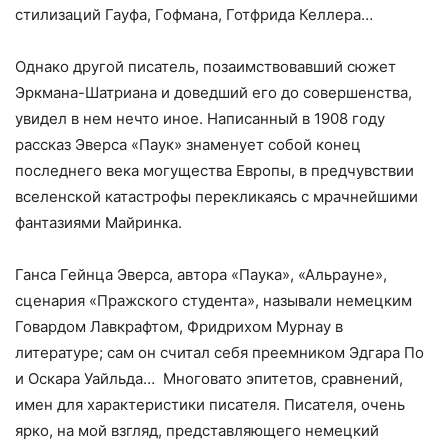
стилизаций Гауфа, Гофмана, Готфрида Келлера…
Однако другой писатель, позаимствовавший сюжет
Эркмана-Шатриана и доведший его до совершенства,
увидел в нем нечто иное. Написанный в 1908 году
рассказ Эверса «Паук» знаменует собой конец
последнего века могущества Европы, в предчувствии
вселенской катастрофы перекликаясь с мрачнейшими
фантазиями Майринка.
Ганса Гейнца Эверса, автора «Паука», «Альрауне»,
сценария «Пражского студента», называли немецким
Говардом Лавкрафтом, Фридрихом Мурнау в
литературе; сам он считал себя преемником Эдгара По
и Оскара Уайльда… Многовато эпитетов, сравнений,
имен для характеристики писателя. Писателя, очень
ярко, на мой взгляд, представляющего немецкий