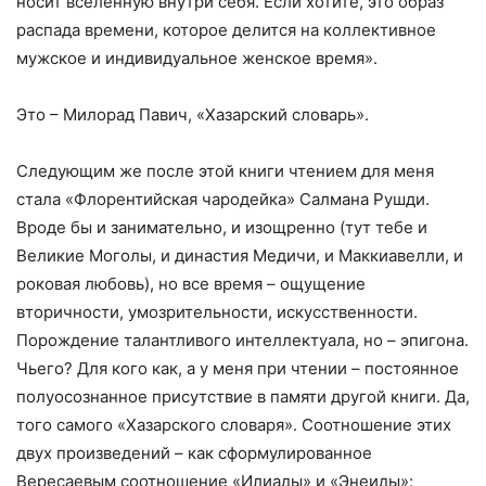
носит вселенную внутри себя. Если хотите, это образ
распада времени, которое делится на коллективное
мужское и индивидуальное женское время».
Это – Милорад Павич, «Хазарский словарь».
Следующим же после этой книги чтением для меня
стала «Флорентийская чародейка» Салмана Рушди.
Вроде бы и занимательно, и изощренно (тут тебе и
Великие Моголы, и династия Медичи, и Маккиавелли, и
роковая любовь), но все время – ощущение
вторичности, умозрительности, искусственности.
Порождение талантливого интеллектуала, но – эпигона.
Чьего? Для кого как, а у меня при чтении – постоянное
полуосознанное присутствие в памяти другой книги. Да,
того самого «Хазарского словаря». Соотношение этих
двух произведений – как сформулированное
Вересаевым соотношение «Илиады» и «Энеиды»: