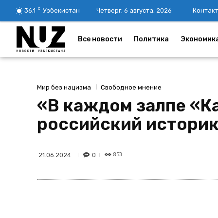
C
36.1
Узбекистан
Четверг, 6 августа, 2026
Контак
Все новости
Политика
Экономик
Мир без нацизма
Свободное мнение
«В каждом залпе «К
российский истори
853
0
21.06.2024