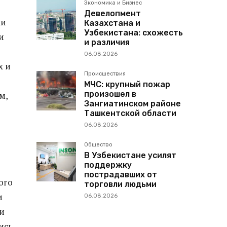
Экономика и Бизнес
Девелопмент
ли
Казахстана и
Узбекистана: схожесть
и
и различия
06.08.2026
х и
Происшествия
МЧС: крупный пожар
произошел в
м,
Зангиатинском районе
Ташкентской области
06.08.2026
Общество
В Узбекистане усилят
поддержку
пострадавших от
ого
торговли людьми
и
06.08.2026
и
ись