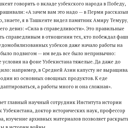
шкент говорить о вкладе узбекского народа в Победу,
рашивали: «А зачем вам это надо — в Перми рассказы
о, знаете, я в Ташкенте видел памятник Амиру Темуру,
его девиз: «Сила в справедливости». Это правильные
ыть справедливым в отношении тех, кто побеждал фаш
удомобилизованных узбеков даже начало работы на
было подвигом — им ведь все было непривычно:
 условия на фоне Узбекистана тяжелые. Да даже до
ило: например, в Средней Азии капусту не выращива
ыл один из основных овощных продуктов. К еде
даптироваться, а работы много и она сложная».
ает главный научный сотрудник Института истории
 Узбекистана, доктор исторических наук, профессор
а, изучение архивных материалов позволяет раскрыт
ы в истории войны.