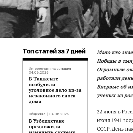
Топ статей за 7 дней
Мало кто знае
Победы в тылу
Огромным ока
Интересная информация
04.08.2026
работали день
В Ташкенте
возбудили
Впервые об их
уголовное дело из-за
ученых из ро
незаконного сноса
дома
22 июня в Росс
Общество
04.08.2026
июня 1941 год
В Узбекистане
предложили
СССР. День па
изменить систему