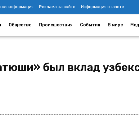
тная информация
Реклама на сайте
Информация о газете
а
Общество
Происшествия
События
В мире
Мед
атюши» был вклад узбекс
к