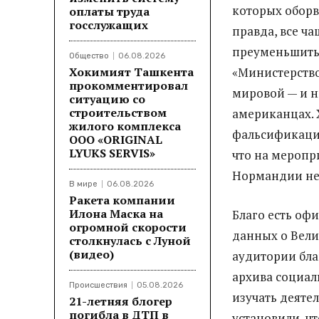
которых оборв
оплаты труда
госслужащих
правда, все ча
преуменьшить 
Общество
06.08.2026
Хокимият Ташкента
«Министерство
прокомментировал
мировой — и н
ситуацию со
строительством
американцах. 
жилого комплекса
фальсификации
ООО «ORIGINAL
LYUKS SERVIS»
что на меропр
Нормандии не
В мире
06.08.2026
Ракета компании
Илона Маска на
Благо есть оф
огромной скорости
данных о Вели
столкнулась с Луной
(видео)
аудитории бла
архива социал
Происшествия
05.08.2026
изучать деяте
21-летняя блогер
погибла в ДТП в
установили, ч