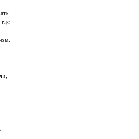
вать
 где
изм.
ли,
ь