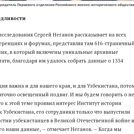
дседатель Пермского отделения Российского военно-исторического общества
едливости
 исследования Сергей Неганов рассказывает на всех
ренциях и форумах, представляя там 616-страничны
ник, в который включены уникальные архивные
тати, благодаря им удалось собрать данные о 1334
.
ия важна и для нашего края, и для Узбекистана, пото
таточно освещенный подвиг. И мы будем говорить о н
что к этой теме проявил интерес Институт истории
 Узбекистана, его сотрудники только что выпустили
астии узбекистанцев в Великой Отечественной войне 
го наши данные, — отмечает Неганов. — Когда мы