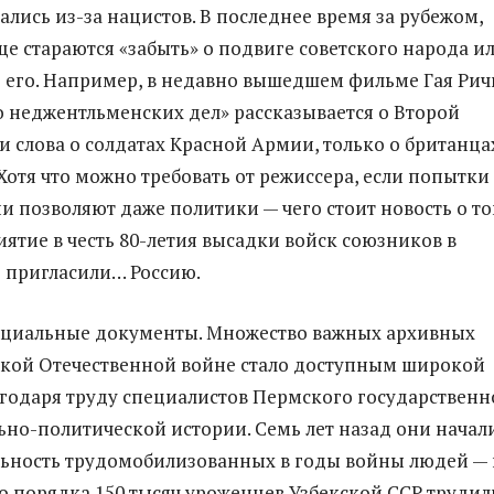
ались из-за нацистов. В последнее время за рубежом,
ще стараются «забыть» о подвиге советского народа и
его. Например, в недавно вышедшем фильме Гая Рич
 неджентльменских дел» рассказывается о Второй
и слова о солдатах Красной Армии, только о британца
Хотя что можно требовать от режиссера, если попытки
 позволяют даже политики — чего стоит новость о то
иятие в честь 80-летия высадки войск союзников в
 пригласили… Россию.
ициальные документы. Множество важных архивных
кой Отечественной войне стало доступным широкой
годаря труду специалистов Пермского государственн
ьно-политической истории. Семь лет назад они начал
льность трудомобилизованных в годы войны людей — 
то порядка 150 тысяч уроженцев Узбекской ССР трудил