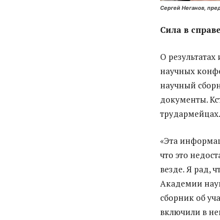
Сергей Неганов, пре
Сила в справ
О результатах
научных конфе
научный сбор
документы. Кс
трудармейцах
«Эта информац
что это недос
везде. Я рад, 
Академии наук
сборник об уч
включили в не