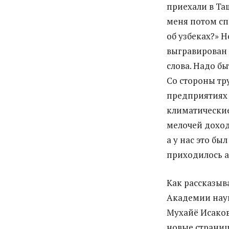
приехали в Та
меня потом сп
об узбеках?» Н
выгравирован 
слова. Надо б
Со стороны тр
предприятиях 
климатические
мелочей доход
а у нас это б
приходилось а
Как рассказыв
Академии наук
Мухайё Исаков
новые страниц