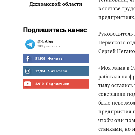
Джизакской области
в составе тру
предприятиях,
Подпишитесь на нас
Руководитель 
Пермского отд
Сергей Неганов
51,905
Фанаты
«Моя мама в 19
МНЕ НРАВИТСЯ
22,961
Читатели
работала на фр
ЧИТАТЬ
8,910
Подписчики
тылу остались
совершили под
ПОДПИСАТЬСЯ
было невозмож
предприятия п
чтобы они пом
станками, но н