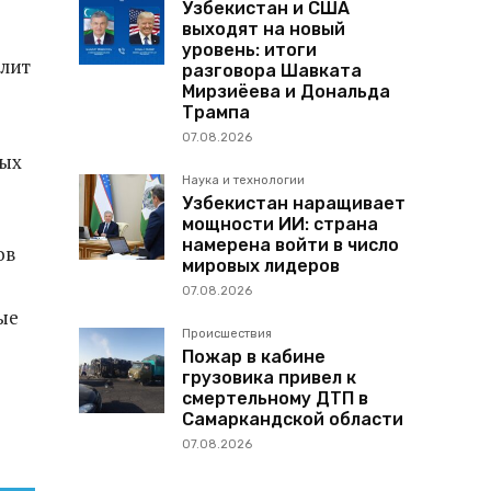
Узбекистан и США
выходят на новый
уровень: итоги
олит
разговора Шавката
Мирзиёева и Дональда
Трампа
07.08.2026
ных
Наука и технологии
Узбекистан наращивает
мощности ИИ: страна
намерена войти в число
ов
мировых лидеров
07.08.2026
ые
Происшествия
Пожар в кабине
грузовика привел к
смертельному ДТП в
Самаркандской области
07.08.2026