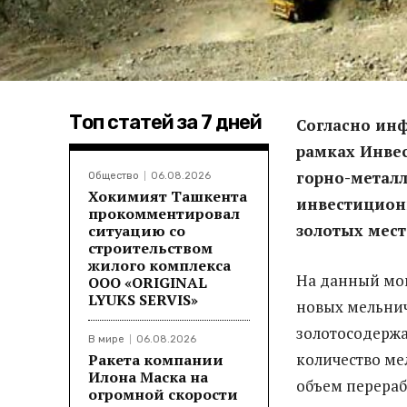
Топ статей за 7 дней
Согласно инф
рамках Инве
горно-метал
Общество
06.08.2026
Хокимият Ташкента
инвестицион
прокомментировал
золотых мест
ситуацию со
строительством
жилого комплекса
На данный мом
ООО «ORIGINAL
LYUKS SERVIS»
новых мельнич
золотосодержа
В мире
06.08.2026
количество ме
Ракета компании
Илона Маска на
объем перераб
огромной скорости