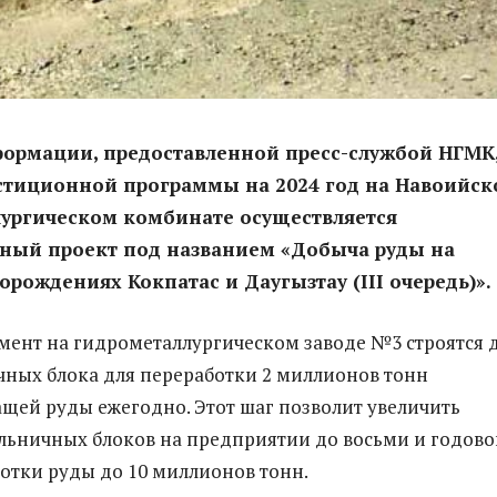
ормации, предоставленной пресс-службой НГМК,
стиционной программы на 2024 год на Навоийс
лургическом комбинате осуществляется
ный проект под названием «Добыча руды на
орождениях Кокпатас и Даугызтау (III очередь)».
ент на гидрометаллургическом заводе №3 строятся 
ных блока для переработки 2 миллионов тонн
щей руды ежегодно. Этот шаг позволит увеличить
льничных блоков на предприятии до восьми и годово
отки руды до 10 миллионов тонн.