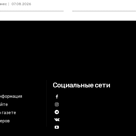
знес
07.08.2026
Социальные сети
информация
айте
 газете
неров