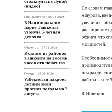
столкнулась с Луной
(видео)
По словам гла
Ашурова, введ
Происшествия
06.08.2026
увеличить объ
В Национальном
парке Ташкента
расширение це
утонула 5-летняя
девочка
обжига, что с
мощностей.
Общество
07.08.2026
В одном из районов
Необходимое о
Ташкента на восемь
часов отключат газ
производятся 
подразделения
Погода
07.08.2026
Узбекистан накроет
работы ведет 
летний зной:
прогноз погоды на 7
В. Новиков
августа