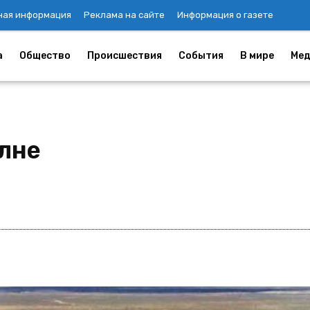
ная информация
Реклама на сайте
Информация о газете
а
Общество
Происшествия
События
В мире
Мед
олне