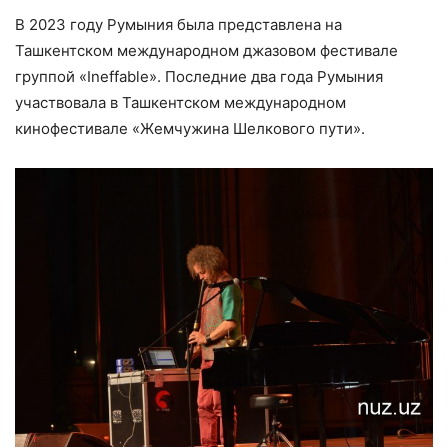
В 2023 году Румыния была представлена на
Ташкентском международном джазовом фестивале
группой «Ineffable». Последние два года Румыния
участвовала в Ташкентском международном
кинофестивале «Жемчужина Шелкового пути».