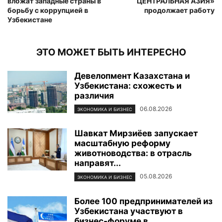
вложат западные страны в
ЦЕНТРАЛЬНАЯ АЗИЯ»
борьбу с коррупцией в
продолжает работу
Узбекистане
ЭТО МОЖЕТ БЫТЬ ИНТЕРЕСНО
Девелопмент Казахстана и
Узбекистана: схожесть и
различия
06.08.2026
ЭКОНОМИКА И БИЗНЕС
Шавкат Мирзиёев запускает
масштабную реформу
животноводства: в отрасль
направят...
05.08.2026
ЭКОНОМИКА И БИЗНЕС
Более 100 предпринимателей из
Узбекистана участвуют в
бизнес-форуме в...