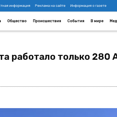
ктная информация
Реклама на сайте
Информация о газете
а
Общество
Происшествия
События
В мире
Мед
та работало только 280