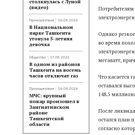
столкнулась с Луной
(видео)
Потребителям 
электроэнерги
Происшествия
06.08.2026
В Национальном
парке Ташкента
Однако резкое
утонула 5-летняя
во время похо
девочка
электроэнерги
Общество
07.08.2026
мегаватт, прич
В одном из районов
Ташкента на восемь
часов отключат газ
Что касается г
оставался выс
Происшествия
06.08.2026
148.5 миллион
МЧС: крупный
пожар произошел в
Зангиатинском
После ликвида
районе
Ташкентской
остался план 
области
согласно кото