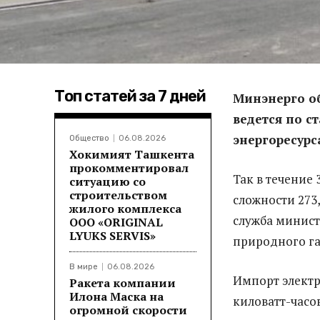
Топ статей за 7 дней
Минэнерго о
ведется по с
энергоресурс
Общество
06.08.2026
Хокимият Ташкента
прокомментировал
Так в течение
ситуацию со
строительством
сложности 273
жилого комплекса
служба минист
ООО «ORIGINAL
LYUKS SERVIS»
природного газ
В мире
06.08.2026
Импорт электр
Ракета компании
Илона Маска на
киловатт-часов
огромной скорости