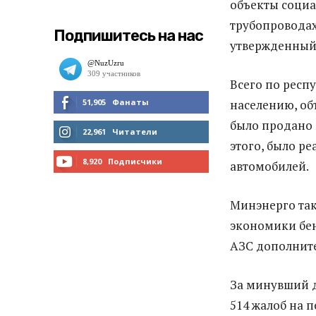
объекты социа
трубопроводах
Подпишитесь на нас
утвержденный
Всего по респу
51,905
Фанаты
населению, об
было продано 
МНЕ НРАВИТСЯ
22,961
Читатели
этого, было ре
ЧИТАТЬ
8,920
Подписчики
автомобилей.
ПОДПИСАТЬСЯ
Минэнерго так
экономики бен
АЗС дополните
За минувший д
514 жалоб на 