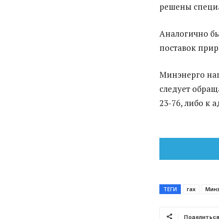
решены специ
Аналогично б
поставок прир
Минэнерго нап
следует обращ
23-76, либо к
ТЕГИ
гах
Минэ
Поделитьс