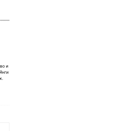
во и
Янги
к.