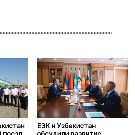
екистан
ЕЭК и Узбекистан
й поезд
обсудили развитие