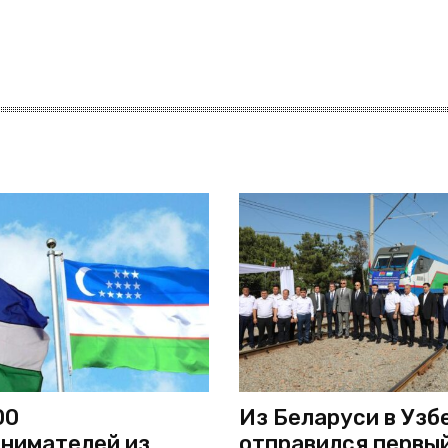
00
Из Беларуси в Узб
нимателей из
отправился первы