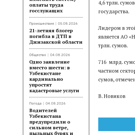
4,6 трлн. сум
оплаты труда
госслужащих
государства.
Происшествия
05.08.2026
Лидером в это
21-летняя блогер
погибла в ДТП в
является АО «
Джизакской области
трлн. сумов.
Общество
04.08.2026
Одно заявление
716 млрд. сум
вместо шести: в
частном сектор
Узбекистане
кардинально
сумов, отмече
упростят
кадастровые услуги
В. Новиков
Погода
04.08.2026
Водителей
Узбекистана
предупредили о
сильном ветре,
пыльных бурях и