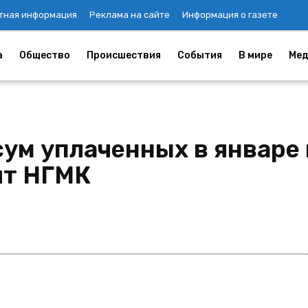
тная информация
Реклама на сайте
Информация о газете
а
Общество
Происшествия
События
В мире
Мед
ум уплаченных в январе 
ит НГМК