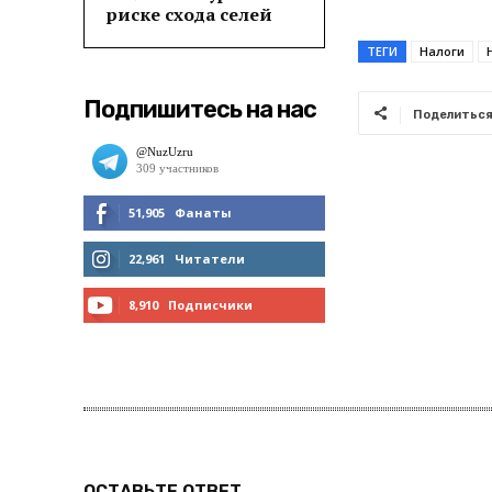
риске схода селей
ТЕГИ
Налоги
Подпишитесь на нас
Поделитьс
51,905
Фанаты
МНЕ НРАВИТСЯ
22,961
Читатели
ЧИТАТЬ
8,910
Подписчики
ПОДПИСАТЬСЯ
ОСТАВЬТЕ ОТВЕТ