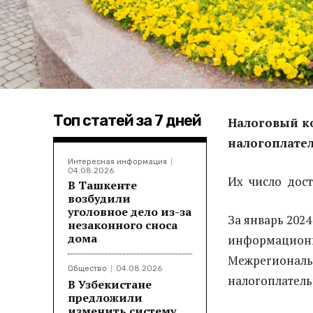
Топ статей за 7 дней
Налоговый к
налогоплател
Интересная информация
04.08.2026
Их число дост
В Ташкенте
возбудили
уголовное дело из-за
За январь 2024
незаконного сноса
дома
информационна
Межрегиональ
Общество
04.08.2026
налогоплател
В Узбекистане
предложили
изменить систему