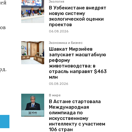
лей
Экология
В Узбекистане внедрят
новую систему
экологической оценки
проектов
гов
06.08.2026
Экономика и Бизнес
Шавкат Мирзиёев
запускает масштабную
реформу
животноводства: в
рд.
отрасль направят $463
млн
05.08.2026
В мире
В Астане стартовала
Международная
олимпиада по
искусственному
интеллекту с участием
106 стран