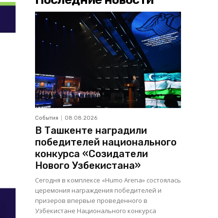
События
08.08.2026
В Ташкенте наградили
победителей национального
конкурса «Созидатели
Нового Узбекистана»
Сегодня в комплексе «Humo Arena» состоялась
церемония награждения победителей и
призеров впервые проведенного в
Узбекистане Национального конкурса