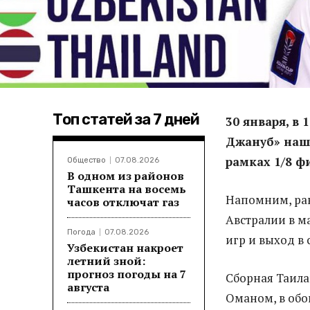
Топ статей за 7 дней
30 января, в
Джануб» наши
рамках 1/8 ф
Общество
07.08.2026
В одном из районов
Ташкента на восемь
Напомним, ран
часов отключат газ
Австралии в ма
Погода
07.08.2026
игр и выход в
Узбекистан накроет
летний зной:
прогноз погоды на 7
Сборная Таила
августа
Оманом, в обо