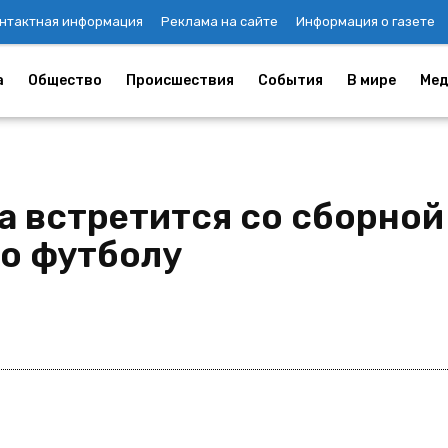
нтактная информация
Реклама на сайте
Информация о газете
а
Общество
Происшествия
События
В мире
Мед
 встретится со сборной 
по футболу