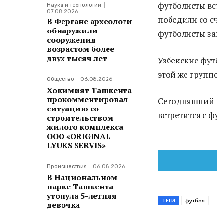
футболисты вс
Наука и технологии
07.08.2026
победили со сч
В Фергане археологи
обнаружили
футболисты за
сооружения
возрастом более
двух тысяч лет
Узбекские фут
этой же групп
Общество
06.08.2026
Хокимият Ташкента
прокомментировал
Сегодняшний м
ситуацию со
встретится с 
строительством
жилого комплекса
ООО «ORIGINAL
LYUKS SERVIS»
Происшествия
06.08.2026
В Национальном
парке Ташкента
утонула 5-летняя
ТЕГИ
футбол
девочка