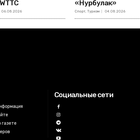
 WTTC
«Нурбулак»
06.08.2026
Спорт, Туризм
04.08.2026
Социальные сети
информация
айте
 газете
неров