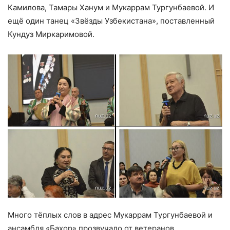
Камилова, Тамары Ханум и Мукаррам Тургунбаевой. И
ещё один танец «Звёзды Узбекистана», поставленный
Кундуз Миркаримовой.
Много тёплых слов в адрес Мукаррам Тургунбаевой и
ансамбля «Бахор» прозвучало от ветеранов