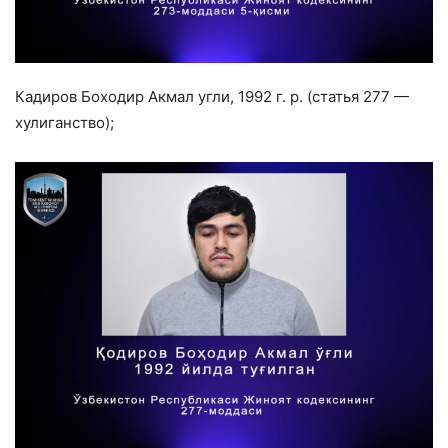
Кадиров Боходир Акмал угли, 1992 г. р. (статья 277 —
хулиганство);