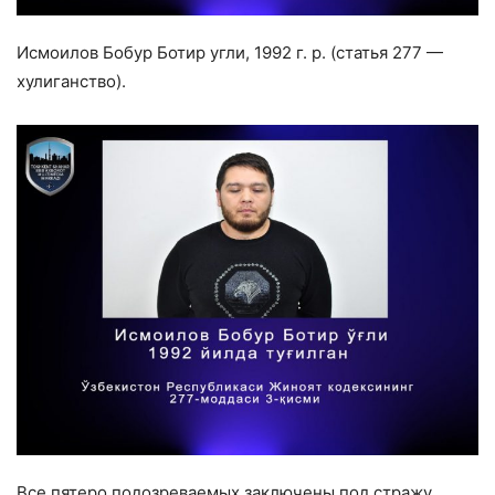
Исмоилов Бобур Ботир угли, 1992 г. р. (статья 277 —
хулиганство).
Все пятеро подозреваемых заключены под стражу.