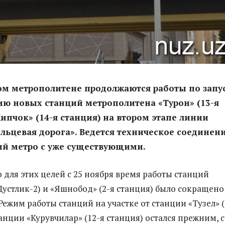
ом метрополитене продолжаются работы по запу
ию новых станций метрополитена «Турон» (13-я
Кипчок» (14-я станция) на втором этапе линии
льцевая дорога». Ведется техническое соединен
ий метро с уже существующими.
 для этих целей с 25 ноября время работы станций
Дустлик-2) и «Яшнобод» (2-я станция) было сокращено
. Режим работы станций на участке от станции «Тузел» (
анции «Курувчилар» (12-я станция) остался прежним, с