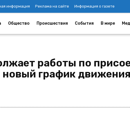
ная информация
Реклама на сайте
Информация о газете
а
Общество
Происшествия
События
В мире
Мед
олжает работы по присо
: новый график движения