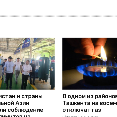
стан и страны
В одном из районо
ьной Азии
Ташкента на восем
ли соблюдение
отключат газ
лимитов на
Общество
07.08.2026