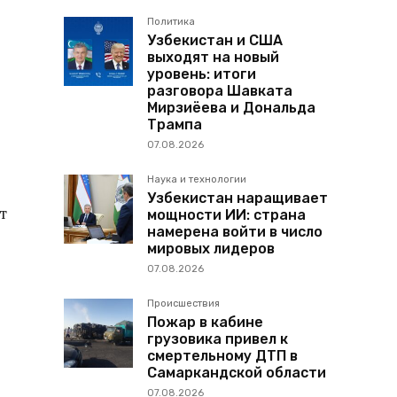
Политика
Узбекистан и США
выходят на новый
уровень: итоги
разговора Шавката
Мирзиёева и Дональда
Трампа
07.08.2026
Наука и технологии
Узбекистан наращивает
т
мощности ИИ: страна
намерена войти в число
мировых лидеров
07.08.2026
Происшествия
Пожар в кабине
грузовика привел к
смертельному ДТП в
Самаркандской области
07.08.2026