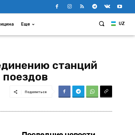
UZ
ицина
Еще
единению станций
 поездов
Поделиться
Последние новости