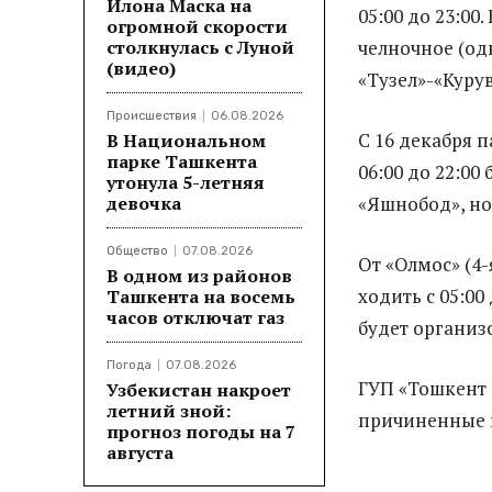
Илона Маска на
05:00 до 23:00.
огромной скорости
столкнулась с Луной
челночное (од
(видео)
«Тузел»-«Куру
Происшествия
06.08.2026
С 16 декабря 
В Национальном
парке Ташкента
06:00 до 22:00
утонула 5-летняя
девочка
«Яшнобод», но 
Общество
07.08.2026
От «Олмос» (4-
В одном из районов
ходить с 05:00 
Ташкента на восемь
часов отключат газ
будет организ
Погода
07.08.2026
ГУП «Тошкент
Узбекистан накроет
летний зной:
причиненные 
прогноз погоды на 7
августа