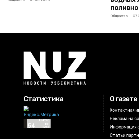
поливно
Общество
07.
Статистика
О газете
Контактная 
Реклама на с
Информация о
Статьи парт