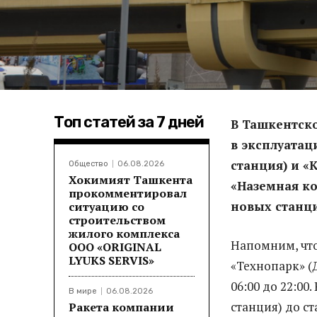
Топ статей за 7 дней
В Ташкентск
в эксплуатац
станция) и «
Общество
06.08.2026
Хокимият Ташкента
«Наземная ко
прокомментировал
новых станц
ситуацию со
строительством
жилого комплекса
Напомним, что
ООО «ORIGINAL
LYUKS SERVIS»
«Технопарк» (
06:00 до 22:00
В мире
06.08.2026
станция) до ст
Ракета компании