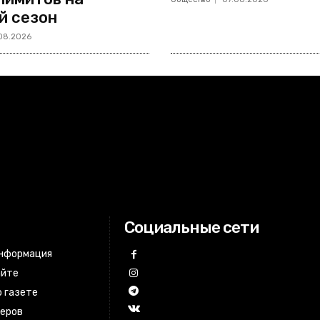
й сезон
08.2026
Социальные сети
информация
айте
 газете
неров