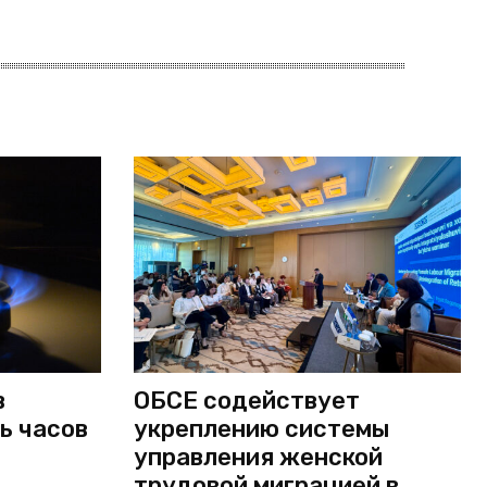
в
ОБСЕ содействует
ь часов
укреплению системы
управления женской
трудовой миграцией в