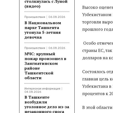
столкнулась с Луной
(видео)
Высоко оценен
Узбекистаном 
Происшествия
06.08.2026
торговли выро
В Национальном
парке Ташкента
прошлого года 
утонула 5-летняя
девочка
Особо отмечен
Происшествия
06.08.2026
страны ЕС, так 
МЧС: крупный
долларов на ко
пожар произошел в
Зангиатинском
районе
Состоялось от
Ташкентской
области
главная цель 
Узбекистана в 
Интересная информация
04.08.2026
процентов к 20
В Ташкенте
возбудили
уголовное дело из-за
В этой област
незаконного сноса