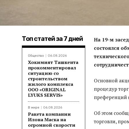
Топ статей за 7 дней
На 19-м засе
состоялся о
технического
Общество
06.08.2026
Хокимият Ташкента
сотрудничест
прокомментировал
ситуацию со
строительством
Основной акце
жилого комплекса
процедур торг
ООО «ORIGINAL
LYUKS SERVIS»
преференций (
В мире
06.08.2026
Об этом сооб
Ракета компании
Илона Маска на
торговли, про
огромной скорости