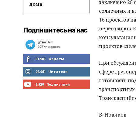
заключено 28 
дома
солнечных и в
16 проектов на
переговоров. 
Подпишитесь на нас
консультацион
проектов «зел
51,905
Фанаты
При обсуждени
МНЕ НРАВИТСЯ
сфере грузопе
22,961
Читатели
готовность по
ЧИТАТЬ
8,920
Подписчики
транспортных 
ПОДПИСАТЬСЯ
Транскаспийс
В. Новиков