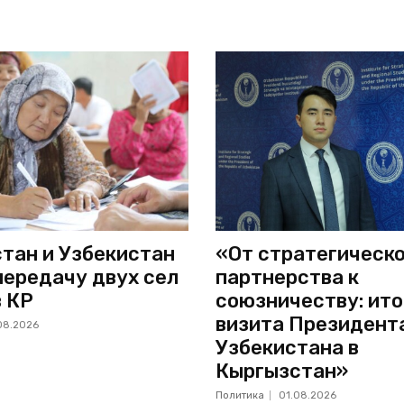
тан и Узбекистан
«От стратегическ
передачу двух сел
партнерства к
в КР
союзничеству: ито
визита Президент
08.2026
Узбекистана в
Кыргызстан»
Политика
01.08.2026