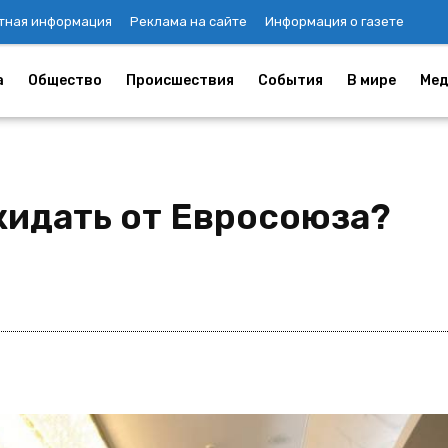
тная информация
Реклама на сайте
Информация о газете
а
Общество
Происшествия
События
В мире
Мед
жидать от Евросоюза?