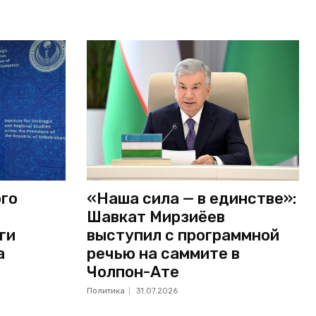
ого
«Наша сила — в единстве»:
Шавкат Мирзиёев
ги
выступил с программной
а
речью на саммите в
Чолпон-Ате
Политика
31.07.2026