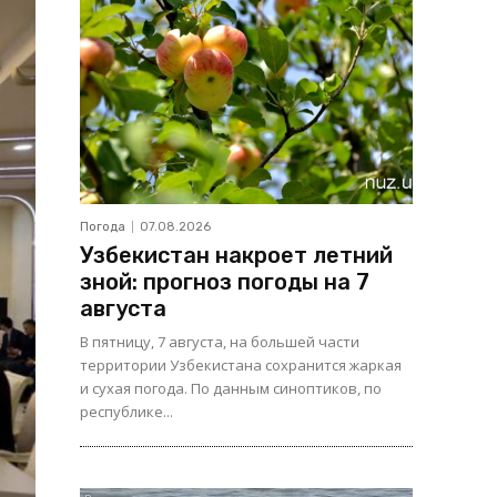
Погода
07.08.2026
Узбекистан накроет летний
зной: прогноз погоды на 7
августа
В пятницу, 7 августа, на большей части
территории Узбекистана сохранится жаркая
и сухая погода. По данным синоптиков, по
республике...