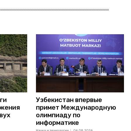
ги
Узбекистан впервые
ужения
примет Международную
вух
олимпиаду по
информатике
Наука и технологии
06.08.2026