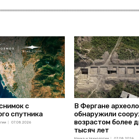
снимок с
В Фергане археоло
ого спутника
обнаружили соор
возрастом более д
огии
07.08.2026
тысяч лет
Наука и технологии
07.08.2026