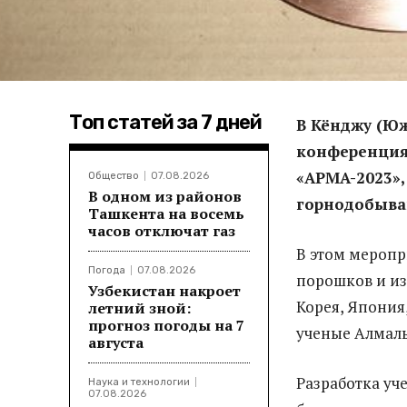
Топ статей за 7 дней
В Кёнджу (Юж
конференция
«APMA-2023»
Общество
07.08.2026
В одном из районов
горнодобыва
Ташкента на восемь
часов отключат газ
В этом меропр
Погода
07.08.2026
порошков и из
Узбекистан накроет
Корея, Япония
летний зной:
прогноз погоды на 7
ученые Алмалы
августа
Разработка уч
Наука и технологии
07.08.2026