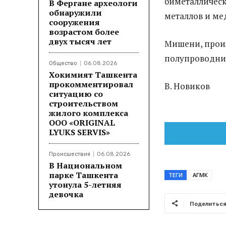
биметаллическ
В Фергане археологи
обнаружили
металлов и ме
сооружения
возрастом более
двух тысяч лет
Мишени, произ
полупроводни
Общество
06.08.2026
Хокимият Ташкента
прокомментировал
В. Новиков
ситуацию со
строительством
жилого комплекса
ООО «ORIGINAL
LYUKS SERVIS»
Происшествия
06.08.2026
В Национальном
парке Ташкента
ТЕГИ
АГМК
утонула 5-летняя
девочка
Поделитьс