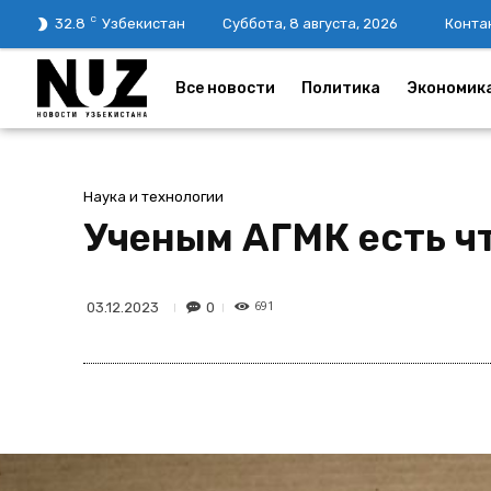
C
32.8
Узбекистан
Суббота, 8 августа, 2026
Конта
Все новости
Политика
Экономик
Наука и технологии
Ученым АГМК есть ч
691
0
03.12.2023