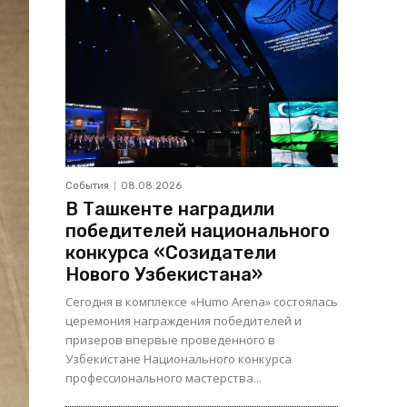
События
08.08.2026
В Ташкенте наградили
победителей национального
конкурса «Созидатели
Нового Узбекистана»
Сегодня в комплексе «Humo Arena» состоялась
церемония награждения победителей и
призеров впервые проведенного в
Узбекистане Национального конкурса
профессионального мастерства...