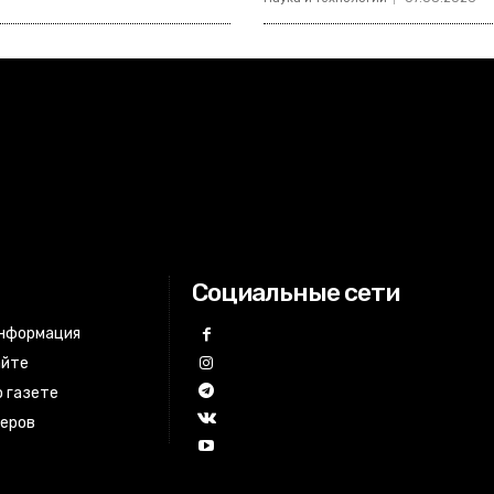
Социальные сети
информация
айте
 газете
неров