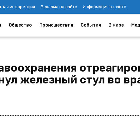
тная информация
Реклама на сайте
Информация о газете
а
Общество
Происшествия
События
В мире
Мед
авоохранения отреагиров
нул железный стул во вр