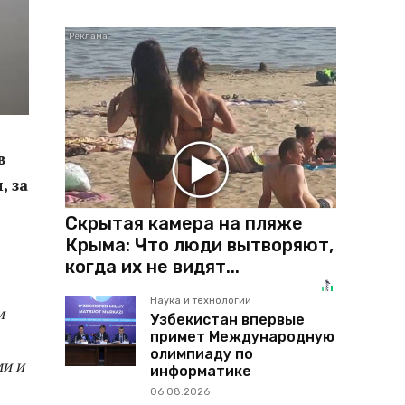
в
, за
Скрытая камера на пляже
Крыма: Что люди вытворяют,
когда их не видят...
Наука и технологии
м
Узбекистан впервые
примет Международную
олимпиаду по
ми и
информатике
06.08.2026