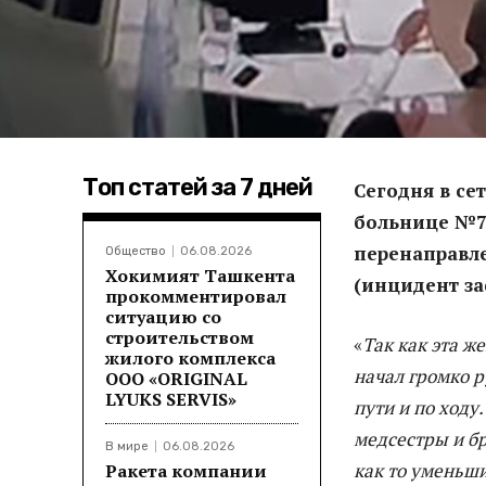
Топ статей за 7 дней
Сегодня в се
больнице №7 
перенаправл
Общество
06.08.2026
Хокимият Ташкента
(инцидент з
прокомментировал
ситуацию со
строительством
«
Так как эта ж
жилого комплекса
начал громко р
ООО «ORIGINAL
LYUKS SERVIS»
пути и по ходу
медсестры и бр
В мире
06.08.2026
как то уменьши
Ракета компании