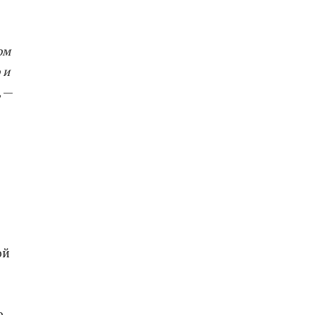
ом
 и
, —
ой
о