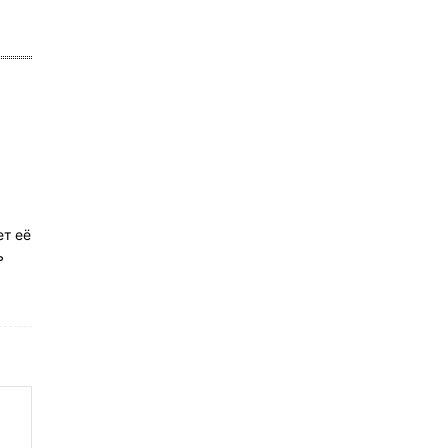
ет её
ь