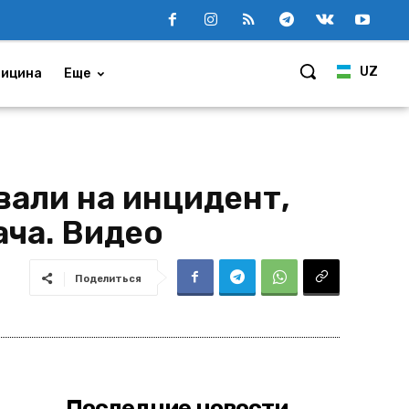
UZ
ицина
Еще
али на инцидент,
ача. Видео
Поделиться
Последние новости