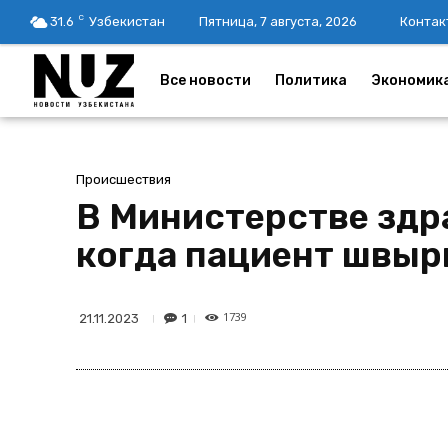
C
31.6
Узбекистан
Пятница, 7 августа, 2026
Контак
Все новости
Политика
Экономик
Происшествия
В Министерстве здр
когда пациент швыр
1739
1
21.11.2023