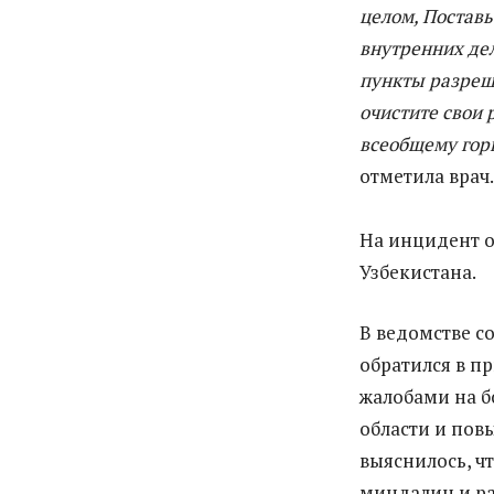
целом, Поставь
внутренних дел
пункты разреш
очистите свои 
всеобщему гор
отметила врач.
На инцидент 
Узбекистана.
В ведомстве со
обратился в п
жалобами на б
области и пов
выяснилось, ч
миндалин и ра