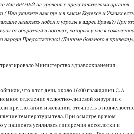
те Нас ВРАЧЕЙ на уровень с представителями органов
! ( Или укажите нам где и в каком Кодексе и Указах есть
ающие наносить побои и угрозы в адрес Врача?) При эт
ряды от оборотней в погонах, которых у нас к сожалению
ю народа Предостаточно! (Данные больного я привела)
«
отреагировало Министерство здравоохранения
общили, что в тот день около 16:00 гражданин С. А.
риемное отделение челюстно-лицевой хирургии с
оли при глотании и жевании, отечность в подчелюстн
ышение температуры тела. При осмотре врачом
то у пациента усилилась гиперемия носоглотки и
спространилась на всю слизистую рта. Также выявлен