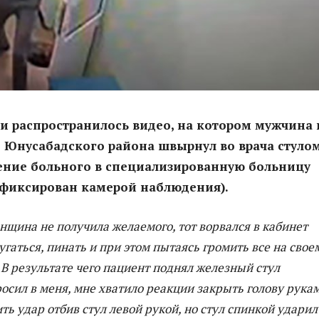
ти распространилось видео, на котором мужчина 
Юнусабадского района швырнул во врача стулом
ение больного в специализированную больницу
афиксирован камерой наблюдения).
енщина не получила желаемого, тот ворвался в кабинет
угаться, пинать и при этом пытаясь громить все на свое
. В результате чего пациент поднял железный стул
осил в меня, мне хватило реакции закрыть голову рука
ть удар отбив стул левой рукой, но стул спинкой ударил