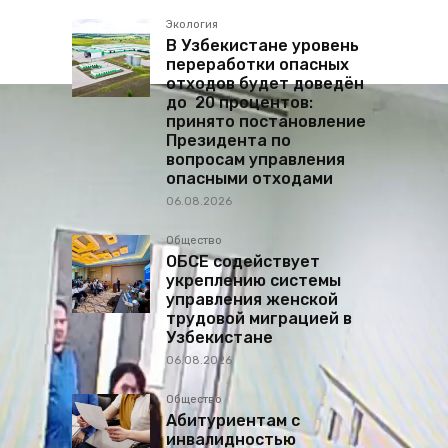
Экология
В Узбекистане уровень
переработки опасных
отходов будет доведён
до 20 процентов:
принято постановление
Президента по
вопросам управления
опасными отходами
06.08.2026
Общество
ОБСЕ содействует
укреплению системы
управления женской
трудовой миграцией в
Узбекистане
06.08.2026
Общество
Абитуриентам с
инвалидностью