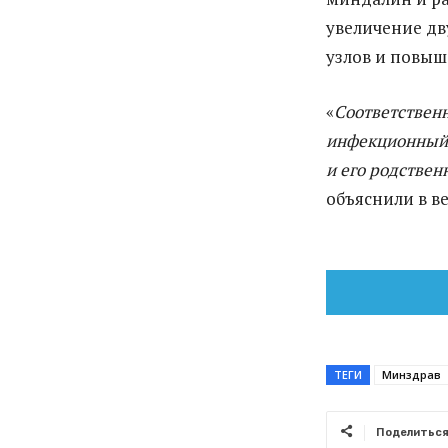
увеличение д
узлов и повыш
«
Соответственн
инфекционный 
и его родствен
объяснили в в
ТЕГИ
Минздрав
Поделитьс