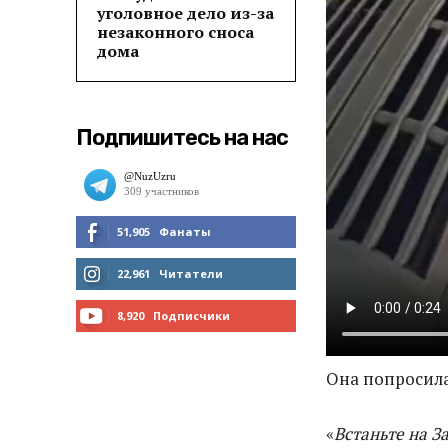
уголовное дело из-за
незаконного сноса
дома
Подпишитесь на нас
51,905
Фанаты
МНЕ НРАВИТСЯ
22,961
Читатели
ЧИТАТЬ
8,920
Подписчики
ПОДПИСАТЬСЯ
Она попросила
«
Встаньте на З