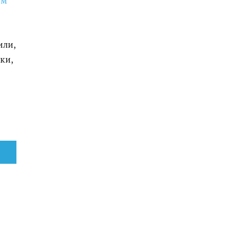
ом
или,
ки,