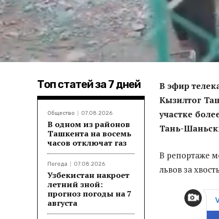
Топ статей за 7 дней
В эфир телек
Кызилтог Таш
участке боле
Общество
07.08.2026
В одном из районов
Тань-Шаньски
Ташкента на восемь
часов отключат газ
В репортаже м
Погода
07.08.2026
львов за хвост
Узбекистан накроет
летний зной:
прогноз погоды на 7
августа