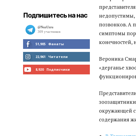
представителям
Подпишитесь на нас
недопустимы, 
позвонков. А 
симптомы пора
конечностей, 
51,905
Фанаты
МНЕ НРАВИТСЯ
22,961
Читатели
Вероника Смар
«дерганье хво
ЧИТАТЬ
8,920
Подписчики
функциониров
ПОДПИСАТЬСЯ
Представители
зоозащитник
окружающей с
содержания ж