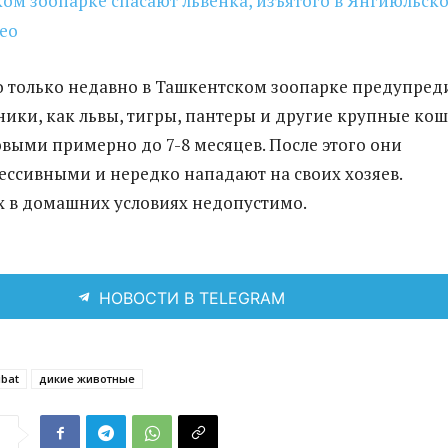
ом зоопарке спасают львёнка, изъятого в Янгиюльск
ео
 только недавно в Ташкентском зоопарке предупред
ники, как львы, тигры, пантеры и другие крупные кош
овыми примерно до 7-8 месяцев. После этого они
рессивными и нередко нападают на своих хозяев.
 в домашних условиях недопустимо.
НОВОСТИ В TELEGRAM
ibat
дикие животные
я