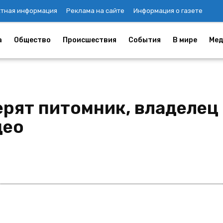
ктная информация
Реклама на сайте
Информация о газете
а
Общество
Происшествия
События
В мире
Мед
рят питомник, владелец 
део