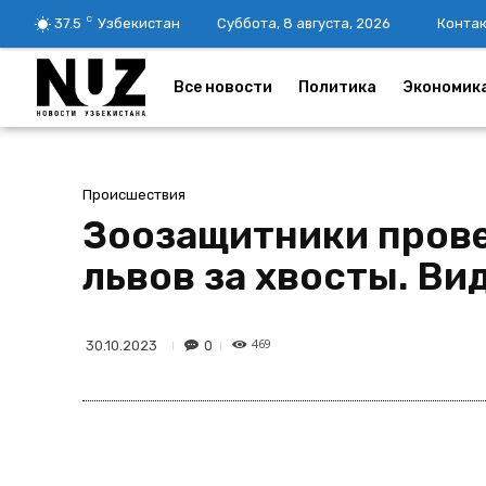
C
37.5
Узбекистан
Суббота, 8 августа, 2026
Конта
Все новости
Политика
Экономик
Происшествия
Зоозащитники прове
львов за хвосты. Ви
469
0
30.10.2023