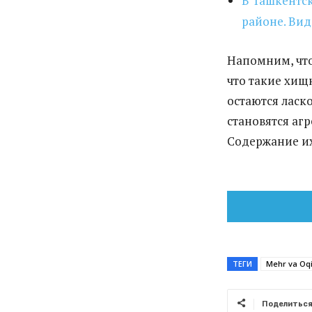
В Ташкентск
районе. Вид
Напомним, что
что такие хищ
остаются ласк
становятся аг
Содержание их
ТЕГИ
Mehr va Oq
Поделитьс