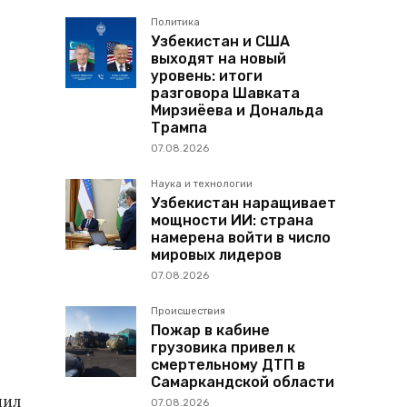
Политика
Узбекистан и США
выходят на новый
уровень: итоги
разговора Шавката
Мирзиёева и Дональда
Трампа
07.08.2026
Наука и технологии
Узбекистан наращивает
мощности ИИ: страна
намерена войти в число
мировых лидеров
07.08.2026
Происшествия
Пожар в кабине
грузовика привел к
смертельному ДТП в
Самаркандской области
нил
07.08.2026