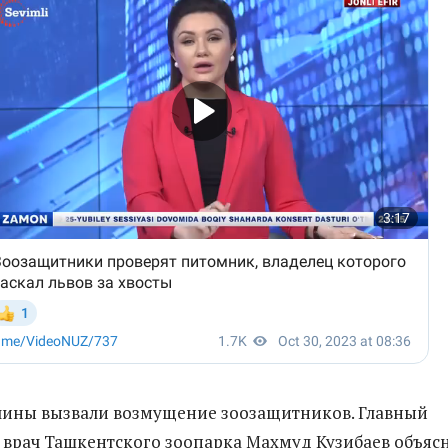
чины вызвали возмущение зоозащитников. Главный
врач Ташкентского зоопарка Махмуд Кузибаев объяс