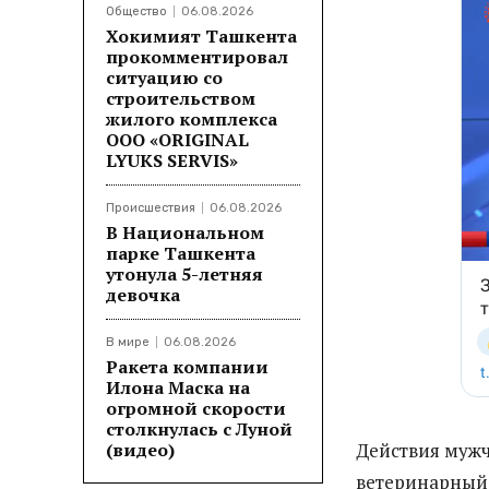
Общество
06.08.2026
Хокимият Ташкента
прокомментировал
ситуацию со
строительством
жилого комплекса
ООО «ORIGINAL
LYUKS SERVIS»
Происшествия
06.08.2026
В Национальном
парке Ташкента
утонула 5-летняя
девочка
В мире
06.08.2026
Ракета компании
Илона Маска на
огромной скорости
столкнулась с Луной
(видео)
Действия муж
ветеринарный 