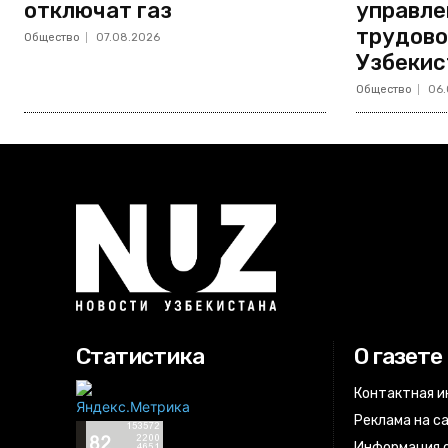
отключат газ
управле
трудово
Общество
07.08.2026
Узбекис
Общество
06.
Статистика
О газете
Контактная 
Реклама на с
Информация о