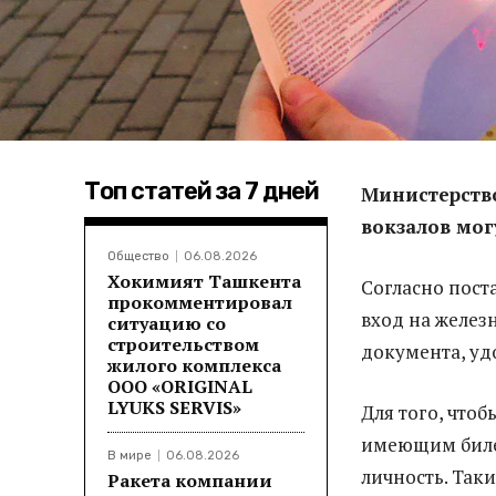
Топ статей за 7 дней
Министерство
вокзалов мог
Общество
06.08.2026
Хокимият Ташкента
Согласно пост
прокомментировал
вход на желез
ситуацию со
строительством
документа, уд
жилого комплекса
ООО «ORIGINAL
LYUKS SERVIS»
Для того, что
имеющим билет
В мире
06.08.2026
личность. Так
Ракета компании