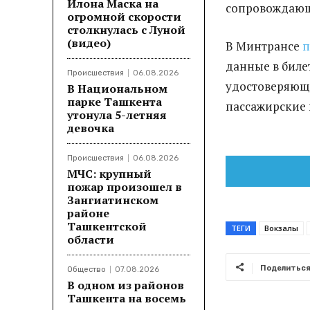
Илона Маска на
сопровождающ
огромной скорости
столкнулась с Луной
(видео)
В Минтрансе
п
данные в биле
Происшествия
06.08.2026
удостоверяющи
В Национальном
парке Ташкента
пассажирские 
утонула 5-летняя
девочка
Происшествия
06.08.2026
МЧС: крупный
пожар произошел в
Зангиатинском
районе
Ташкентской
ТЕГИ
Вокзалы
области
Поделитьс
Общество
07.08.2026
В одном из районов
Ташкента на восемь