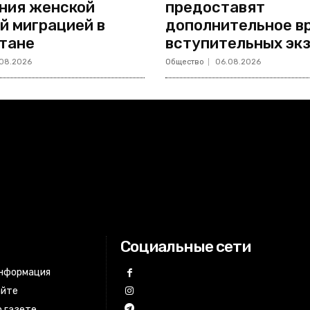
ния женской
предоставят
й миграцией в
дополнительное в
тане
вступительных эк
08.2026
Общество
06.08.2026
Социальные сети
информация
айте
 газете