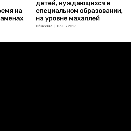
детей, нуждающихся в
ремя на
специальном образовании,
заменах
на уровне махаллей
Общество
06.08.2026