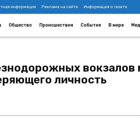
ктная информация
Реклама на сайте
Информация о газете
а
Общество
Происшествия
События
В мире
Мед
езнодорожных вокзалов 
еряющего личность