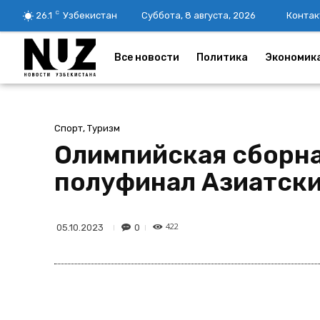
C
26.1
Узбекистан
Суббота, 8 августа, 2026
Контак
Все новости
Политика
Экономик
Спорт, Туризм
Олимпийская сборна
полуфинал Азиатских
422
0
05.10.2023