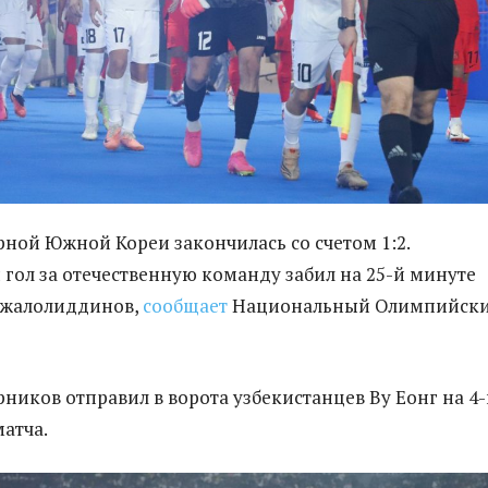
орной Южной Кореи закончилась со счетом 1:2.
гол за отечественную команду забил на 25-й минуте
Джалолиддинов,
сообщает
Национальный Олимпийск
рников отправил в ворота узбекистанцев Ву Еонг на 4-
матча.