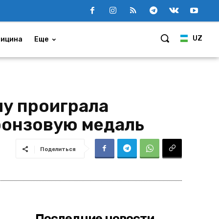
UZ
ицина
Еще
лу проиграла
бронзовую медаль
Поделиться
Последние новости