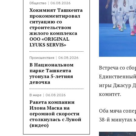
Общество
06.08.2026
Хокимият Ташкента
прокомментировал
ситуацию со
строительством
жилого комплекса
ООО «ORIGINAL
LYUKS SERVIS»
Происшествия
06.08.2026
В Национальном
Встреча со сб
парке Ташкента
утонула 5-летняя
Единственный 
девочка
игры Джасур 
комитет.
В мире
06.08.2026
Ракета компании
Илона Маска на
Оба мяча сопе
огромной скорости
столкнулась с Луной
38-й минутах 
(видео)