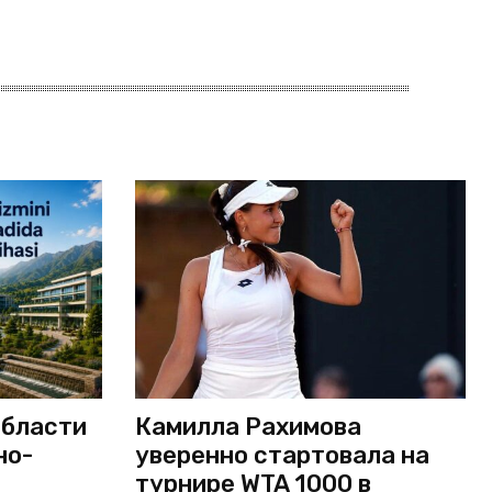
области
Камилла Рахимова
но-
уверенно стартовала на
турнире WTA 1000 в