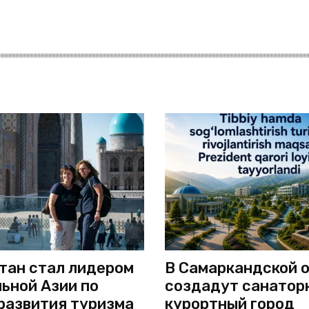
тан стал лидером
В Самаркандской 
ьной Азии по
создадут санатор
развития туризма
курортный город