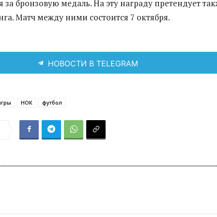
я за бронзовую медаль. На эту награду претендует та
нга. Матч между ними состоится 7 октября.
НОВОСТИ В TELEGRAM
игры
НОК
футбол
я