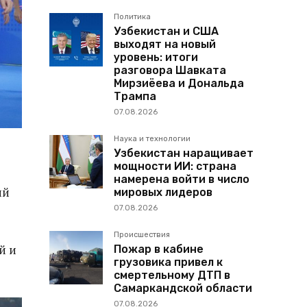
Политика
Узбекистан и США
выходят на новый
уровень: итоги
разговора Шавката
Мирзиёева и Дональда
Трампа
07.08.2026
Наука и технологии
Узбекистан наращивает
мощности ИИ: страна
намерена войти в число
ий
мировых лидеров
07.08.2026
Происшествия
й и
Пожар в кабине
грузовика привел к
смертельному ДТП в
Самаркандской области
07.08.2026