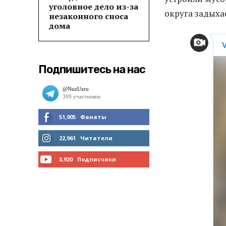
уголовное дело из-за
округа задыха
незаконного сноса
дома
Подпишитесь на нас
51,905
Фанаты
МНЕ НРАВИТСЯ
22,961
Читатели
ЧИТАТЬ
8,920
Подписчики
ПОДПИСАТЬСЯ