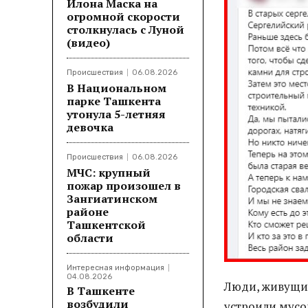
Илона Маска на
огромной скорости
столкнулась с Луной
(видео)
Происшествия
06.08.2026
В Национальном
парке Ташкента
утонула 5-летняя
девочка
Происшествия
06.08.2026
МЧС: крупный
пожар произошел в
Зангиатинском
районе
Ташкентской
области
Интересная информация
04.08.2026
Люди, живущие
В Ташкенте
возбудили
устроили мусо