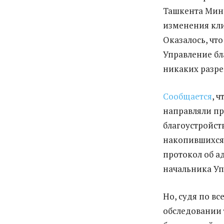
Ташкента Мин
изменения кли
Оказалось, чт
Управление бл
никаких разр
Сообщается
, 
направляли п
благоустройст
накопившихся 
протокол об а
начальника Уп
Но, судя по в
обследовании 