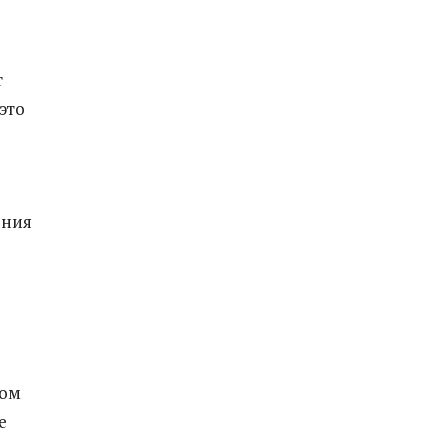
т
это
ения
ном
е