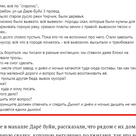
 в махалле Дарё буйи, рассказали, что рядом с их до
рную свалку, которую регулярно поджигают, так что в