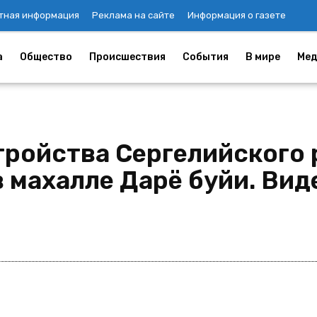
тная информация
Реклама на сайте
Информация о газете
а
Общество
Происшествия
События
В мире
Мед
тройства Сергелийского 
 махалле Дарё буйи. Вид