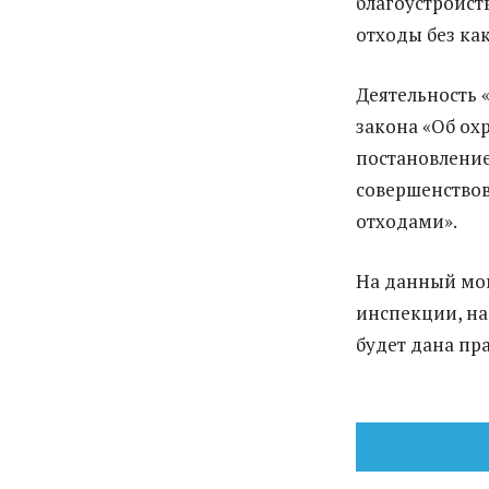
благоустройст
отходы без ка
Деятельность «
закона «Об охр
постановление
совершенствов
отходами».
На данный мом
инспекции, на
будет дана пр