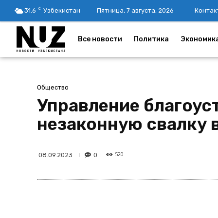
C
31.6
Узбекистан
Пятница, 7 августа, 2026
Контак
Все новости
Политика
Экономик
Общество
Управление благоус
незаконную свалку в
520
0
08.09.2023