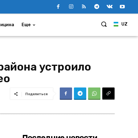
UZ
ицина
Еще
района устроило
ео
Поделиться
Последние новости