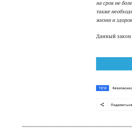
на срок не бол
также необход
жизни и здоро
Данный закон в
ТЕГИ
безопаснос
Поделитьс