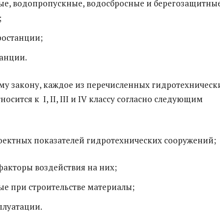
ые, водопропускные, водосбросные и берегозащитны
;
ростанции;
анции.
му закону, каждое из перечисленных гидротехническ
осится к I, II, III и IV классу согласно следующим
ектных показателей гидротехнических сооружений;
факторы воздействия на них;
е при строительстве материалы;
плуатации.