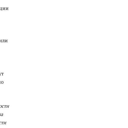
кции
или
ут
но
ости
за
сти