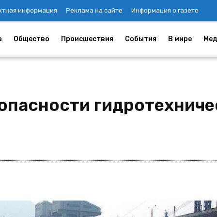
ктная информация
Реклама на сайте
Информация о газете
а
Общество
Происшествия
События
В мире
Мед
зопасности гидротехнич