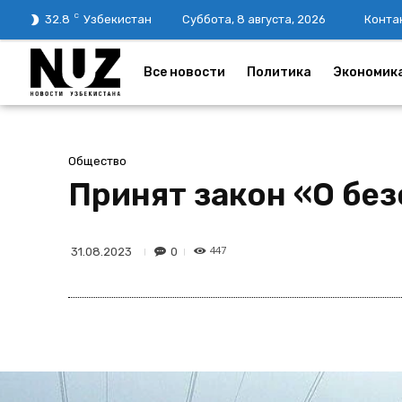
C
32.8
Узбекистан
Суббота, 8 августа, 2026
Конта
Все новости
Политика
Экономик
Общество
Принят закон «О бе
447
0
31.08.2023