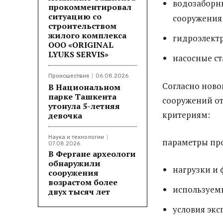
водозаборн
прокомментировал
ситуацию со
сооружения
строительством
жилого комплекса
гидроэлект
ООО «ORIGINAL
LYUKS SERVIS»
насосные ст
Происшествия
06.08.2026
Согласно ново
В Национальном
парке Ташкента
сооружений отн
утонула 5-летняя
критериям:
девочка
Наука и технологии
параметры про
07.08.2026
В Фергане археологи
обнаружили
нагрузки и 
сооружения
возрастом более
используемы
двух тысяч лет
условия экс