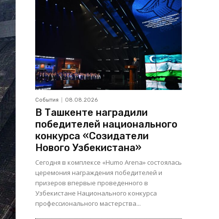
События
08.08.2026
В Ташкенте наградили
победителей национального
конкурса «Созидатели
Нового Узбекистана»
Сегодня в комплексе «Humo Arena» состоялась
церемония награждения победителей и
призеров впервые проведенного в
Узбекистане Национального конкурса
профессионального мастерства...