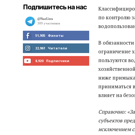
Подпишитесь на нас
Классифициро
по контролю з
водопользова
51,905
Фанаты
В обязанности
МНЕ НРАВИТСЯ
22,961
Читатели
ограничение х
пользуются в
ЧИТАТЬ
8,920
Подписчики
хозяйственной
ПОДПИСАТЬСЯ
ниже примыка
приниматься в
влияет на без
Справочно: «З
субъектов пред
исключением с