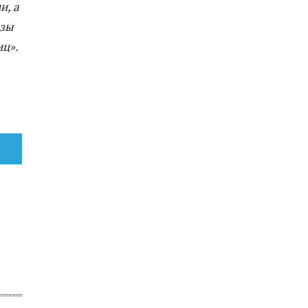
и, а
озы
иц».