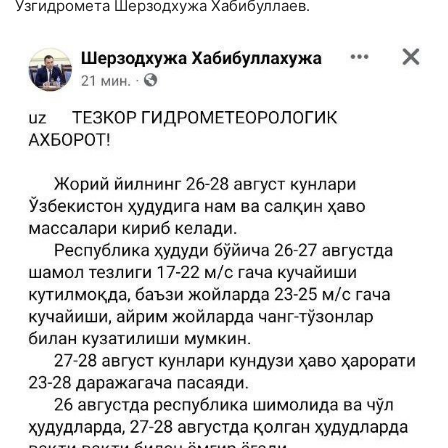
Узгидромета Шерзодхужа Хабибуллаев.