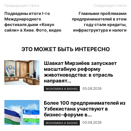
Предыдущая статья
Следующая статья
Подведены итоги I-го
Главными проблемами
Международного
предпринимателей в этом
фестиваля дыни «Ковун
году стали кредиты,
сайли» в Хиве. Фото, видео
инфраструктура и налоги
ЭТО МОЖЕТ БЫТЬ ИНТЕРЕСНО
Шавкат Мирзиёев запускает
масштабную реформу
животноводства: в отрасль
направят...
05.08.2026
ЭКОНОМИКА И БИЗНЕС
Более 100 предпринимателей из
Узбекистана участвуют в
бизнес-форуме в...
05.08.2026
ЭКОНОМИКА И БИЗНЕС