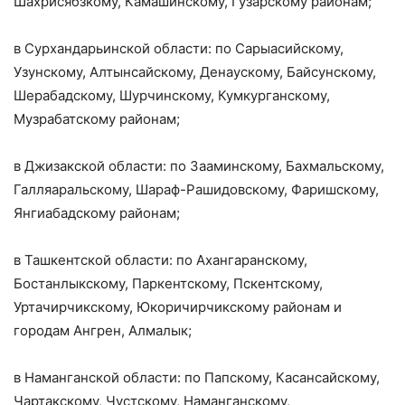
Шахрисябзкому, Камашинскому, Гузарскому районам;
в Сурхандарьинской области: по Сарыасийскому,
Узунскому, Алтынсайскому, Денаускому, Байсунскому,
Шерабадскому, Шурчинскому, Кумкурганскому,
Музрабатскому районам;
в Джизакской области: по Зааминскому, Бахмальскому,
Галляаральскому, Шараф-Рашидовскому, Фаришскому,
Янгиабадскому районам;
в Ташкентской области: по Ахангаранскому,
Бостанлыкскому, Паркентскому, Пскентскому,
Уртачирчикскому, Юкоричирчикскому районам и
городам Ангрен, Алмалык;
в Наманганской области: по Папскому, Касансайскому,
Чартакскому, Чустскому, Наманганскому,