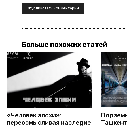
Больше похожих статей
«Человек эпохи»:
Подземн
переосмысливая наследие
Ташкент