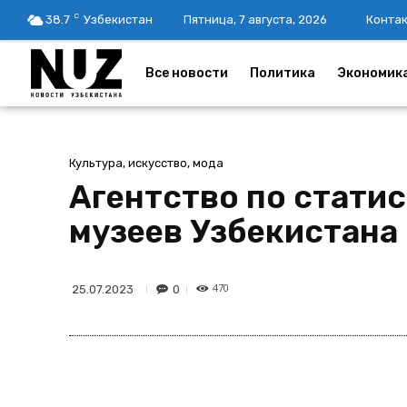
C
38.7
Узбекистан
Пятница, 7 августа, 2026
Конта
Все новости
Политика
Экономик
Культура, искусство, мода
Агентство по стати
музеев Узбекистана
470
0
25.07.2023