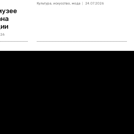
Культура, искусство, мода
24.07.2026
музее
ана
ции
026