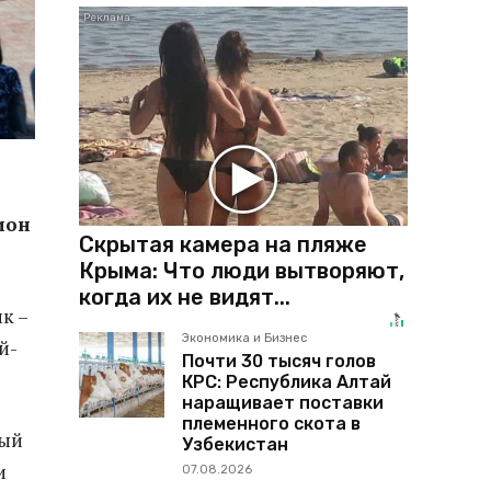
ион
Скрытая камера на пляже
Крыма: Что люди вытворяют,
когда их не видят...
к –
Экономика и Бизнес
й-
Почти 30 тысяч голов
КРС: Республика Алтай
наращивает поставки
племенного скота в
ный
Узбекистан
и
07.08.2026