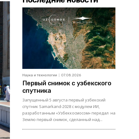
Наука и технологии
07.08.2026
Первый снимок с узбекского
спутника
Запущенный 5 августа первый узбекский
спутник Samarkand-2028 с модулем ИИ,
разработанным «Узбеккосмосом» передал на
Землю первый снимок, сделанный над...