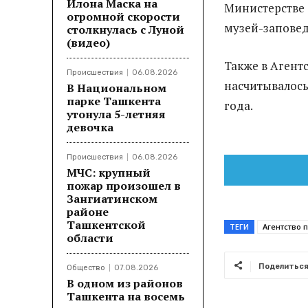
Илона Маска на
Министерстве 
огромной скорости
музей-заповедн
столкнулась с Луной
(видео)
Также в Агент
Происшествия
06.08.2026
насчитывалось
В Национальном
парке Ташкента
года.
утонула 5-летняя
девочка
Происшествия
06.08.2026
МЧС: крупный
пожар произошел в
Зангиатинском
районе
Ташкентской
ТЕГИ
Агентство п
области
Поделитьс
Общество
07.08.2026
В одном из районов
Ташкента на восемь