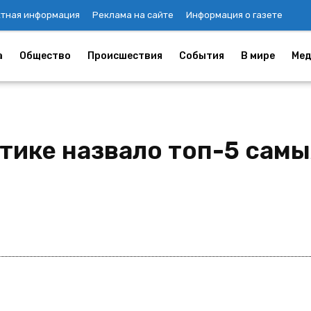
ктная информация
Реклама на сайте
Информация о газете
а
Общество
Происшествия
События
В мире
Мед
стике назвало топ-5 сам