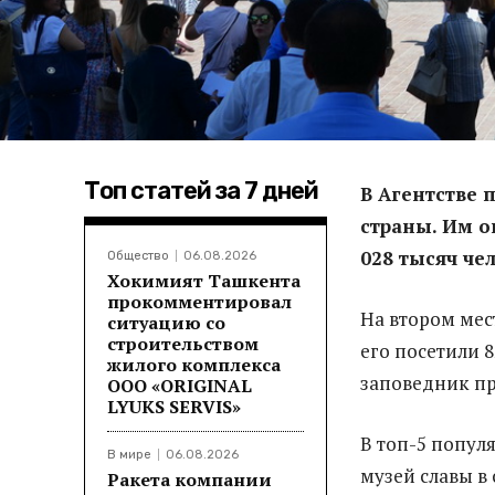
Топ статей за 7 дней
В Агентстве 
страны. Им о
028 тысяч че
Общество
06.08.2026
Хокимият Ташкента
прокомментировал
На втором мес
ситуацию со
строительством
его посетили 
жилого комплекса
заповедник пр
ООО «ORIGINAL
LYUKS SERVIS»
В топ-5 попул
В мире
06.08.2026
музей славы в
Ракета компании