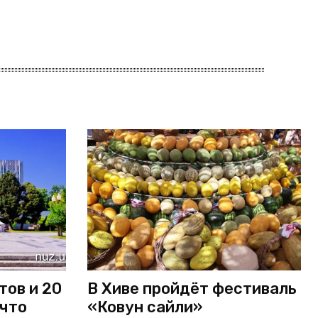
тов и 20
В Хиве пройдёт фестиваль
 что
«Ковун сайли»