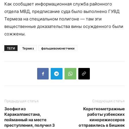
Как сообщает информационная служба районного
отдела МВД, предписание суда было выполнено ГУВД
Термеза на специальном полигоне — там эти
вещественные доказательства вины осужденного были
сожжены.
ТЕГИ
Термез
фальшивомонетчики
Предыдущая статья
Следующая статья
Зоофил из
Короткометражные
Каракалпакстана,
работы узбекских
пойманный на месте
кинорежиссеров
преступления, получил 3
отправились в Бишкек