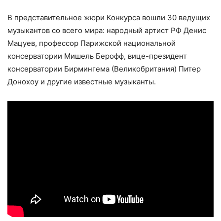
В представительное жюри Конкурса вошли 30 ведущих
музыкантов со всего мира: народный артист РФ Денис
Мацуев, профессор Парижской национальной
консерватории Мишель Берофф, вице-президент
консерватории Бирмингема (Великобритания) Питер
Донохоу и другие известные музыканты.