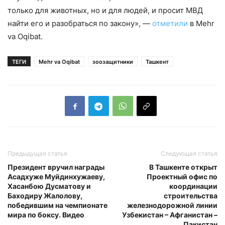
только для животных, но и для людей, и просит МВД
найти его и разобраться по закону», —
отметили
в Mehr
va Oqibat.
ТЕГИ
Mehr va Oqibat
зоозащитники
Ташкент
Предыдущая статья
Следующая статья
Президент вручил награды
В Ташкенте открыт
Асадхуже Муйдинхужаеву,
Проектный офис по
Хасанбою Дусматову и
координации
Баходиру Жалолову,
строительства
победившим на чемпионате
железнодорожной линии
мира по боксу. Видео
Узбекистан – Афганистан –
Пакистан