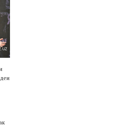
и
идеи
ак