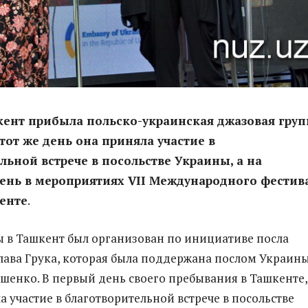
кент прибыла польско-украинская джазовая груп
этот же день она приняла участие в
льной встрече в посольстве Украины, а на
ень в мероприятиях VII Международного фестив
енте
.
 в Ташкент был организован по инициативе посла
ава Грука, которая была поддержана послом Украин
енко. В первый день своего пребывания в Ташкенте,
а участие в благотворительной встрече в посольстве