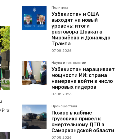
Политика
Узбекистан и США
выходят на новый
уровень: итоги
разговора Шавката
Мирзиёева и Дональда
Трампа
07.08.2026
Наука и технологии
Узбекистан наращивает
мощности ИИ: страна
намерена войти в число
мировых лидеров
07.08.2026
ы
Происшествия
ей и
Пожар в кабине
грузовика привел к
смертельному ДТП в
Самаркандской области
07.08.2026