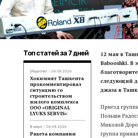
Топ статей за 7 дней
12 мая в Таш
Babooshki. В 
благотворите
Общество
06.08.2026
Хокимият Ташкента
следующий д
прокомментировал
джаза в Ташк
ситуацию со
строительством
жилого комплекса
Приезд группы
ООО «ORIGINAL
LYUKS SERVIS»
Польши Радосл
Миколой Дорош
В мире
06.08.2026
группа принял
Ракета компании