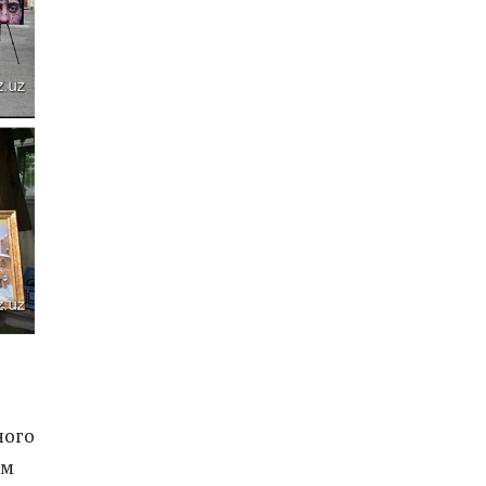
ного
ом