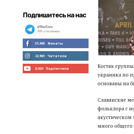
Подпишитесь на нас
51,905
Фанаты
МНЕ НРАВИТСЯ
22,961
Читатели
Костяк группы
ЧИТАТЬ
8,920
Подписчики
украинка по 
ПОДПИСАТЬСЯ
основаны на б
Славянские ме
фольклора с н
акустическом 
много общего 