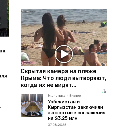
па
Скрытая камера на пляже
аля
Крыма: Что люди вытворяют,
когда их не видят...
Экономика и Бизнес
Узбекистан и
Кыргызстан заключили
ы
экспортные соглашения
на $3,25 млн
07.08.2026