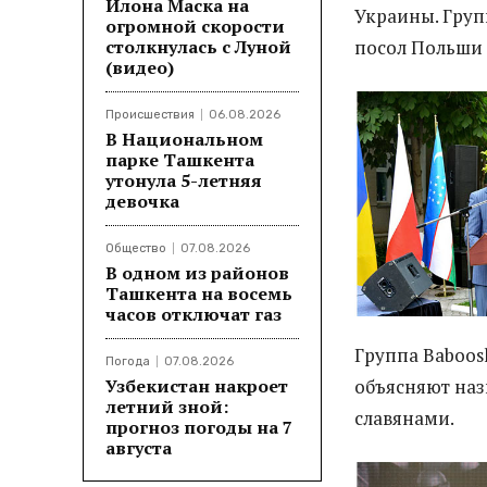
Илона Маска на
Украины. Груп
огромной скорости
столкнулась с Луной
посол Польши 
(видео)
Происшествия
06.08.2026
В Национальном
парке Ташкента
утонула 5-летняя
девочка
Общество
07.08.2026
В одном из районов
Ташкента на восемь
часов отключат газ
Группа Baboosh
Погода
07.08.2026
Узбекистан накроет
объясняют наз
летний зной:
славянами.
прогноз погоды на 7
августа