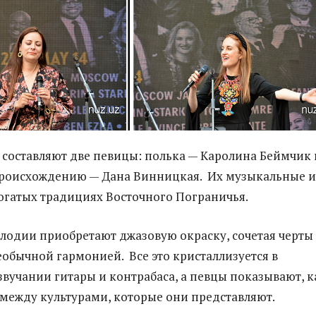
 составляют две певицы: полька — Каролина Беймчик 
происхождению — Дана Винницкая. Их музыкальные 
огатых традициях Восточного Пограничья.
лодии приобретают джазовую окраску, сочетая черты
еобычной гармонией. Все это кристаллизуется в
звучании гитары и контрабаса, а певцы показывают, к
между культурами, которые они представляют.