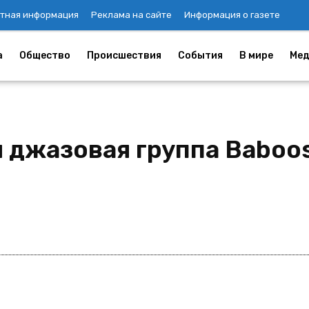
тная информация
Реклама на сайте
Информация о газете
а
Общество
Происшествия
События
В мире
Мед
 джазовая группа Baboos