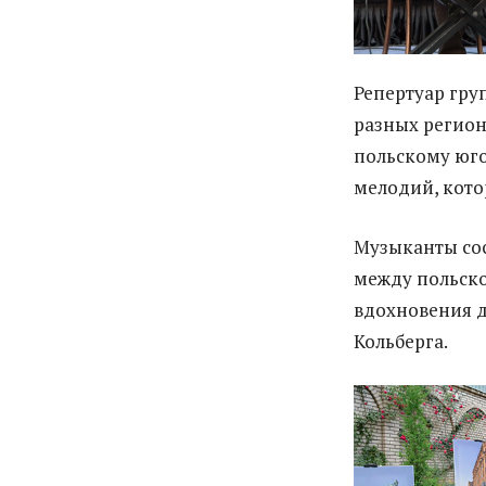
Репертуар гру
разных регион
польскому юго
мелодий, кото
Музыканты сос
между польск
вдохновения д
Кольберга.