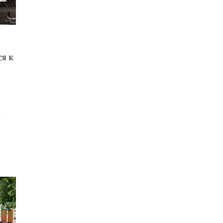
ся к
а