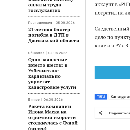
аккаунт в «PU
оплаты труда
госслужащих
потратил на л
Происшествия
05.08.2026
Следственный 
21-летняя блогер
погибла в ДТП в
дело по пункту
Джизакской области
кодекса РУз. В
Общество
04.08.2026
Одно заявление
вместо шести: в
Узбекистане
кардинально
упростят
кадастровые услуги
ТЕГИ
Каттакурга
В мире
06.08.2026
Ракета компании
Илона Маска на
Поделитьс
огромной скорости
столкнулась с Луной
(видео)