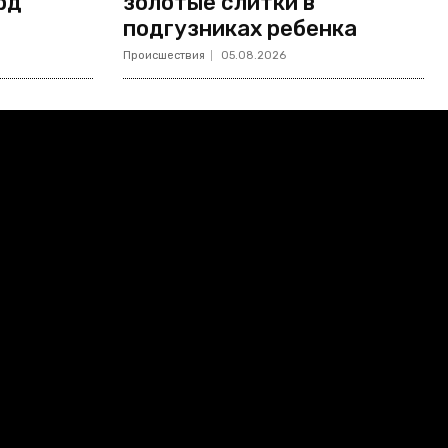
рд
золотые слитки в
подгузниках ребенка
Происшествия
05.08.2026