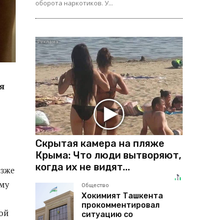
оборота наркотиков. У...
я
Скрытая камера на пляже
Крыма: Что люди вытворяют,
когда их не видят...
озже
ему
Общество
Хокимият Ташкента
прокомментировал
ой
ситуацию со