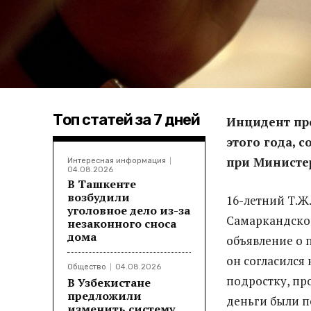
Топ статей за 7 дней
Инцидент про
этого года, 
при Министер
Интересная информация
04.08.2026
В Ташкенте
возбудили
16-летний Т.Ж
уголовное дело из-за
Самаркандской
незаконного сноса
дома
объявление о 
он согласился 
Общество
04.08.2026
подростку, пр
В Узбекистане
предложили
деньги были п
изменить систему