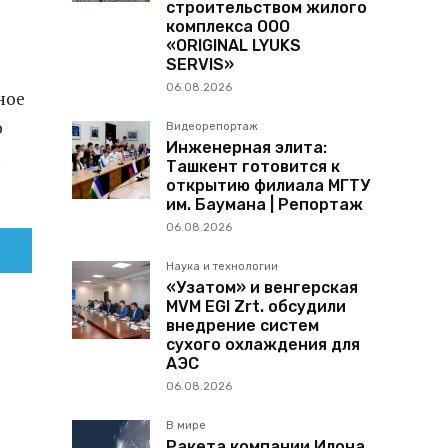
строительством жилого
комплекса ООО
«ORIGINAL LYUKS
SERVIS»
06.08.2026
ное
о
Видеорепортаж
Инженерная элита:
.
Ташкент готовится к
открытию филиала МГТУ
им. Баумана | Репортаж
06.08.2026
Наука и технологии
«Узатом» и венгерская
MVM EGI Zrt. обсудили
внедрение систем
сухого охлаждения для
АЭС
06.08.2026
В мире
Ракета компании Илона