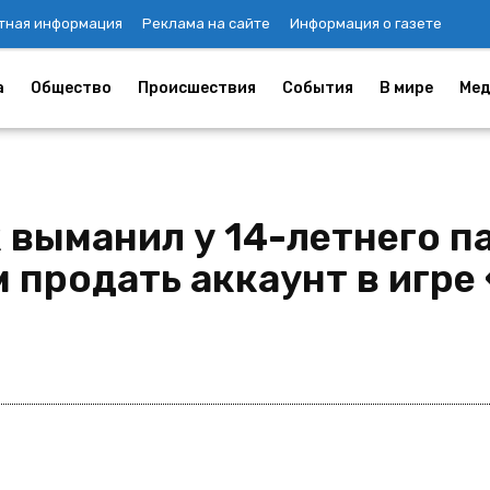
тная информация
Реклама на сайте
Информация о газете
а
Общество
Происшествия
События
В мире
Мед
выманил у 14-летнего па
 продать аккаунт в игре