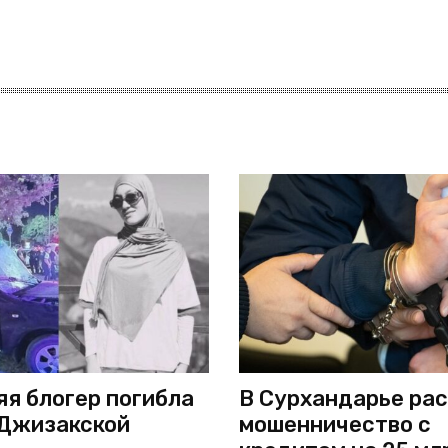
яя блогер погибла
В Сурхандарье ра
 Джизакской
мошенничество с