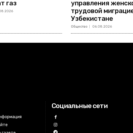
т газ
управления женск
трудовой миграцие
08.2026
Узбекистане
Общество
06.08.2026
Социальные сети
информация
айте
 газете