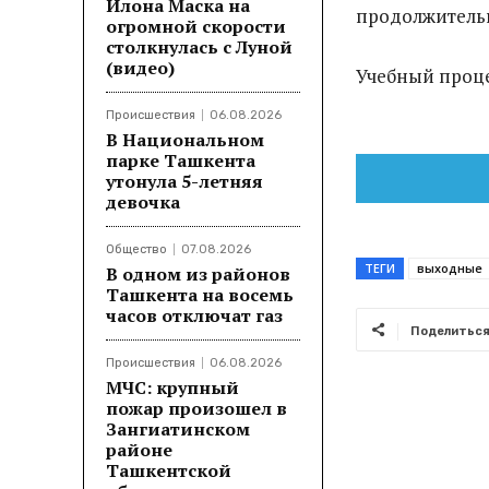
Илона Маска на
продолжительн
огромной скорости
столкнулась с Луной
(видео)
Учебный проце
Происшествия
06.08.2026
В Национальном
парке Ташкента
утонула 5-летняя
девочка
Общество
07.08.2026
ТЕГИ
выходные
В одном из районов
Ташкента на восемь
часов отключат газ
Поделитьс
Происшествия
06.08.2026
МЧС: крупный
пожар произошел в
Зангиатинском
районе
Ташкентской