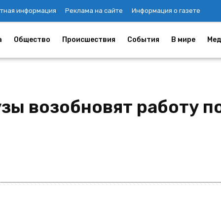
тная информация
Реклама на сайте
Информация о газете
а
Общество
Происшествия
События
В мире
Мед
зы возобновят работу по