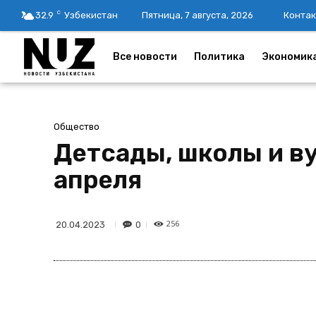
C
32.9
Узбекистан
Пятница, 7 августа, 2026
Контак
Все новости
Политика
Экономик
Общество
Детсады, школы и ву
апреля
256
0
20.04.2023