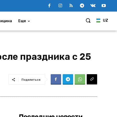
UZ
ицина
Еще
сле праздника с 25
Поделиться
Последние новости