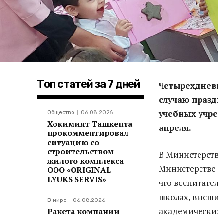
Топ статей за 7 дней
Четырехднев
случаю празд
учебных учре
Общество
06.08.2026
Хокимият Ташкента
апреля.
прокомментировал
ситуацию со
строительством
В Министерств
жилого комплекса
Министерстве 
ООО «ORIGINAL
LYUKS SERVIS»
что воспитате
школах, высши
В мире
06.08.2026
академических
Ракета компании