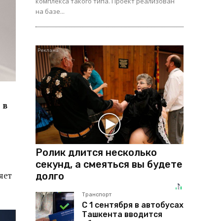
комплекса такого типа. Проект реализован
на базе...
 в
Ролик длится несколько
секунд, а смеяться вы будете
яет
долго
Транспорт
С 1 сентября в автобусах
Ташкента вводится