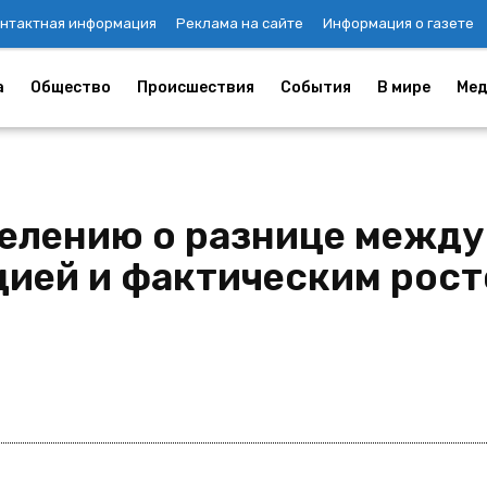
нтактная информация
Реклама на сайте
Информация о газете
а
Общество
Происшествия
События
В мире
Мед
селению о разнице межд
ией и фактическим рост