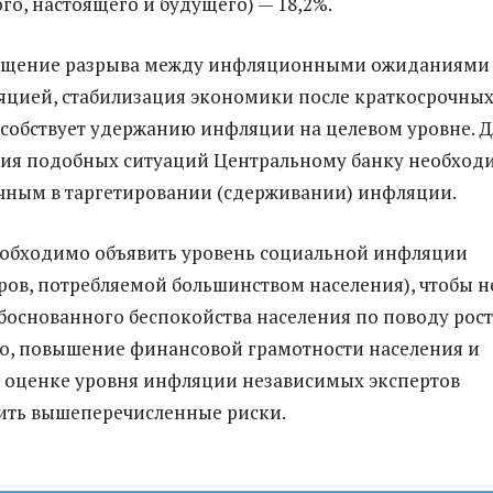
го, настоящего и будущего) — 18,2%.
ащение разрыва между инфляционными ожиданиями
цией, стабилизация экономики после краткосрочны
собствует удержанию инфляции на целевом уровне. Д
ия подобных ситуаций Центральному банку необход
чным в таргетировании (сдерживании) инфляции.
еобходимо объявить уровень социальной инфляции
ров, потребляемой большинством населения), чтобы н
боснованного беспокойства населения по поводу рост
го, повышение финансовой грамотности населения и
 оценке уровня инфляции независимых экспертов
ить вышеперечисленные риски.