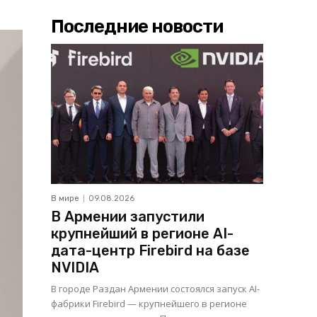
Последние новости
В мире
09.08.2026
В Армении запустили
крупнейший в регионе AI-
дата-центр Firebird на базе
NVIDIA
В городе Раздан Армении состоялся запуск AI-
фабрики Firebird — крупнейшего в регионе