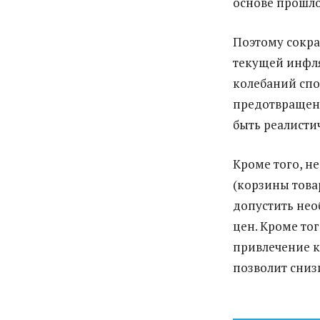
основе прошло
Поэтому сокр
текущей инфля
колебаний спо
предотвращен
быть реалисти
Кроме того, н
(корзины това
допустить нео
цен. Кроме то
привлечение к
позволит сниз