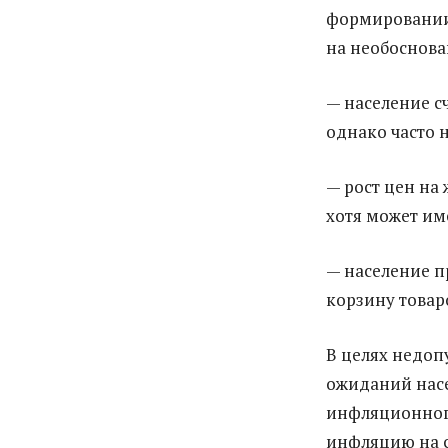
формировании
на необоснова
— население сч
однако часто 
— рост цен на
хотя может им
— население п
корзину товаро
В целях недо
ожиданий нас
инфляционного
инфляцию на 