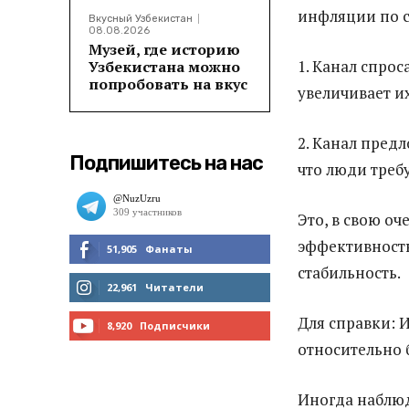
инфляции по 
Вкусный Узбекистан
08.08.2026
Музей, где историю
1. Канал спро
Узбекистана можно
попробовать на вкус
увеличивает и
2. Канал пред
Подпишитесь на нас
что люди треб
Это, в свою о
эффективност
51,905
Фанаты
стабильность.
МНЕ НРАВИТСЯ
22,961
Читатели
Для справки: 
ЧИТАТЬ
8,920
Подписчики
относительно 
ПОДПИСАТЬСЯ
Иногда наблюд