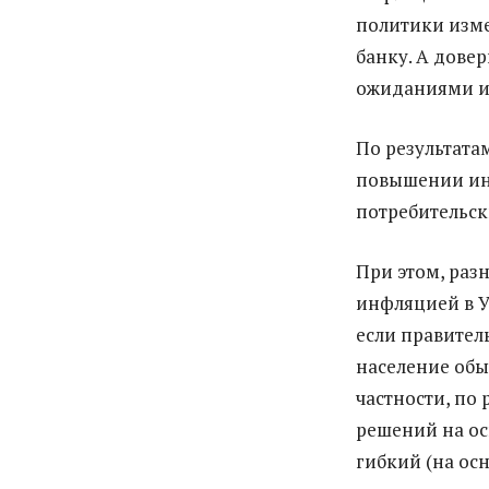
политики изме
банку. А дове
ожиданиями и
По результатам
повышении ин
потребительск
При этом, раз
инфляцией в У
если правител
население обы
частности, по
решений на ос
гибкий (на ос