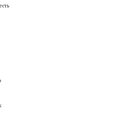
есть
ю
х