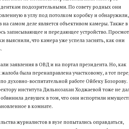
уденткам подозрительными. По совету родных они
овленную в углу под потолком коробку и обнаружили,
в на самом деле является объективом камеры. Также в
сь записывающее и передающее устройство. Просмот
и выяснили, что камера уже успела заснять, как они
.
али заявления в ОВД и на портал президента. Но, как
 жалоба была перенаправлена участковому, а тот пер
 по духовно-воспитательной работе Ойбеку Бозорову.
ектору института Дильнозахан Ходжаевой тоже не да
та обвинила девушек в том, что они испортили имущест
ановленное в комнате.
льства журналистов в вузе попытались оправдаться,