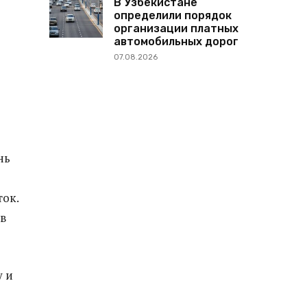
В Узбекистане
определили порядок
организации платных
автомобильных дорог
07.08.2026
нь
ток.
в
у и