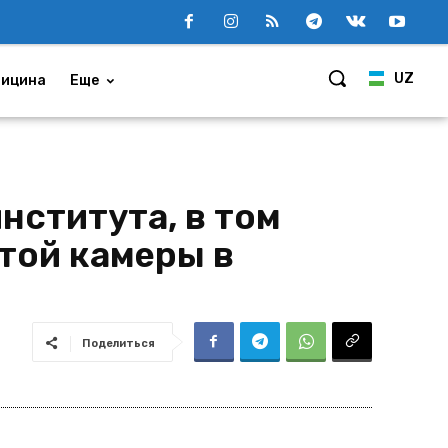
UZ
ицина
Еще
нститута, в том
той камеры в
Поделиться