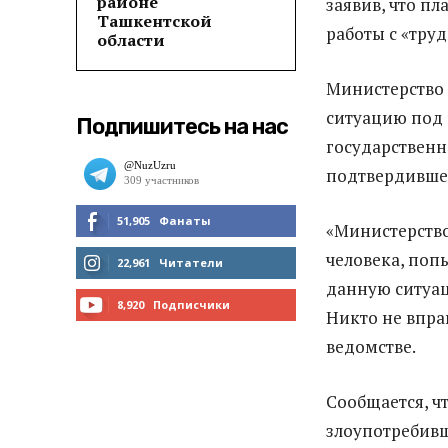
районе
заявив, что п
Ташкентской
работы с «тру
области
Министерство 
ситуацию под 
Подпишитесь на нас
государственн
подтвердившее
51,905
Фанаты
«Министерство
человека, поп
МНЕ НРАВИТСЯ
22,961
Читатели
данную ситуац
ЧИТАТЬ
8,920
Подписчики
Никто не впра
ПОДПИСАТЬСЯ
ведомстве.
Сообщается, ч
злоупотребивш