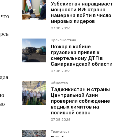
Узбекистан наращивает
мощности ИИ: страна
намерена войти в число
 что
мировых лидеров
07.08.2026
рев
Происшествия
Пожар в кабине
грузовика привел к
смертельному ДТП в
Самаркандской области
07.08.2026
едал
Общество
Таджикистан и страны
ло
Центральной Азии
проверили соблюдение
во
водных лимитов на
поливной сезон
07.08.2026
Транспорт