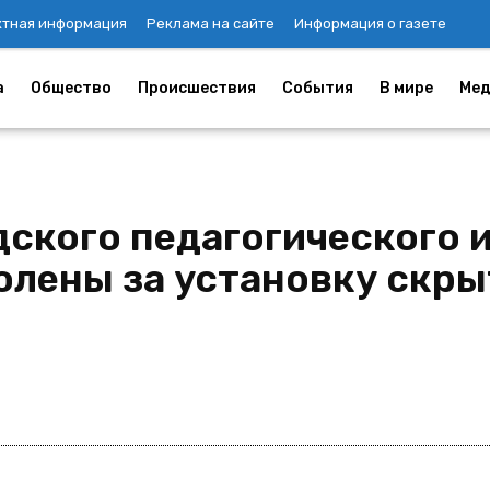
ктная информация
Реклама на сайте
Информация о газете
а
Общество
Происшествия
События
В мире
Мед
ского педагогического и
олены за установку скры