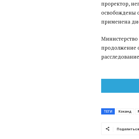
проректор, не
освобождены о
применена ди
Министерство 
продолжение о
расследование
ТЕГИ
Коканд
Поделитьс