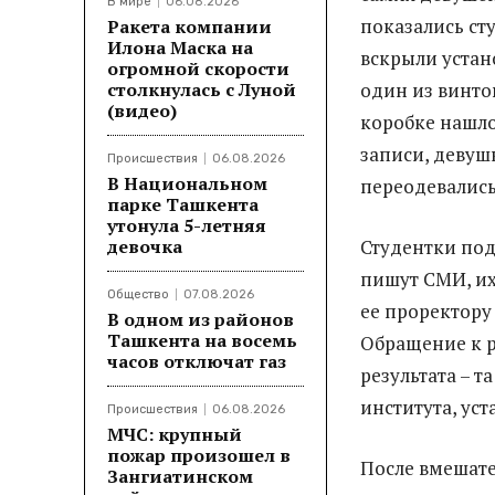
В мире
06.08.2026
показались ст
Ракета компании
Илона Маска на
вскрыли устан
огромной скорости
столкнулась с Луной
один из винто
(видео)
коробке нашло
записи, девушк
Происшествия
06.08.2026
В Национальном
переодевались
парке Ташкента
утонула 5-летняя
девочка
Студентки под
пишут СМИ, их
Общество
07.08.2026
ее проректору
В одном из районов
Ташкента на восемь
Обращение к р
часов отключат газ
результата – 
института, уст
Происшествия
06.08.2026
МЧС: крупный
пожар произошел в
После вмешате
Зангиатинском