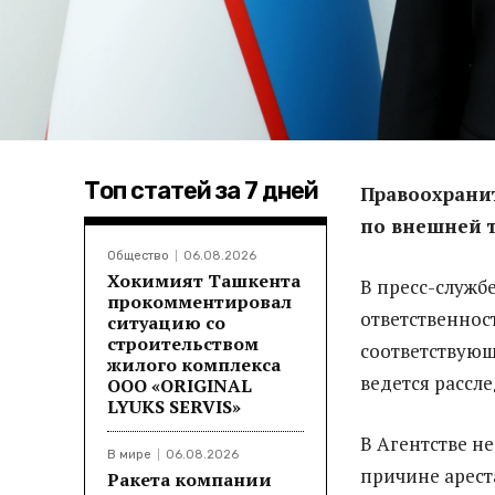
Топ статей за 7 дней
Правоохрани
по внешней 
Общество
06.08.2026
Хокимият Ташкента
В пресс-служб
прокомментировал
ответственнос
ситуацию со
строительством
соответствующ
жилого комплекса
ведется рассл
ООО «ORIGINAL
LYUKS SERVIS»
В Агентстве н
В мире
06.08.2026
причине арест
Ракета компании