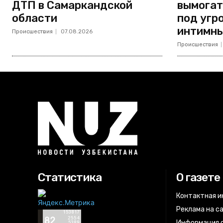
ДТП в Самаркандской
вымогат
области
под угр
интимны
Происшествия
07.08.2026
Происшествия
Статистика
О газете
Контактная 
Реклама на с
Информация о