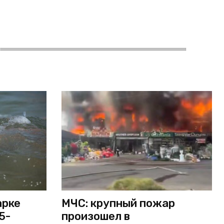
арке
МЧС: крупный пожар
5-
произошел в