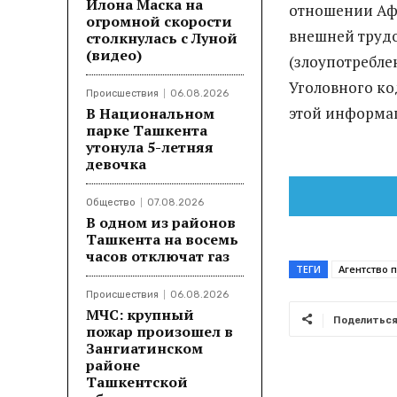
Илона Маска на
отношении Афз
огромной скорости
внешней трудо
столкнулась с Луной
(видео)
(злоупотребл
Уголовного к
Происшествия
06.08.2026
этой информац
В Национальном
парке Ташкента
утонула 5-летняя
девочка
Общество
07.08.2026
В одном из районов
Ташкента на восемь
часов отключат газ
ТЕГИ
Агентство 
Происшествия
06.08.2026
МЧС: крупный
Поделитьс
пожар произошел в
Зангиатинском
районе
Ташкентской