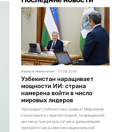
Наука и технологии
07.08.2026
Узбекистан наращивает
мощности ИИ: страна
намерена войти в число
мировых лидеров
Президент Узбекистана Шавкат Мирзиёев
ознакомился с презентацией, посвященной
достигнутым результатам и дальнейшим
приоритетам развития национальной