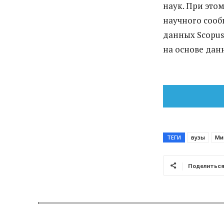
наук. При это
научного сооб
данных Scopus
на основе дан
ТЕГИ
вузы
Ми
Поделитьс