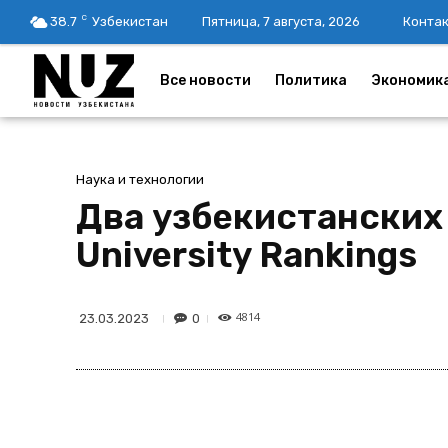
C
38.7
Узбекистан
Пятница, 7 августа, 2026
Конта
Все новости
Политика
Экономик
Наука и технологии
Два узбекистанских 
University Rankings
4814
0
23.03.2023