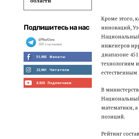
области
Кроме этого, 
Подпишитесь на нас
инноваций, Уз
Национальный 
инженеров ирр
диапазоне 451
51,905
Фанаты
технологиям и
МНЕ НРАВИТСЯ
22,961
Читатели
естественным 
ЧИТАТЬ
8,920
Подписчики
В министерстве
ПОДПИСАТЬСЯ
Национальный 
математики, а
позиций.
Рейтинг состав