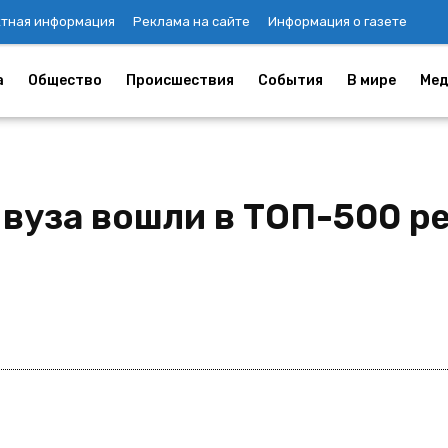
ктная информация
Реклама на сайте
Информация о газете
а
Общество
Происшествия
События
В мире
Мед
вуза вошли в ТОП-500 ре