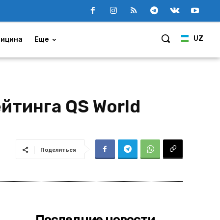
UZ
ицина
Еще
йтинга QS World
Поделиться
Последние новости