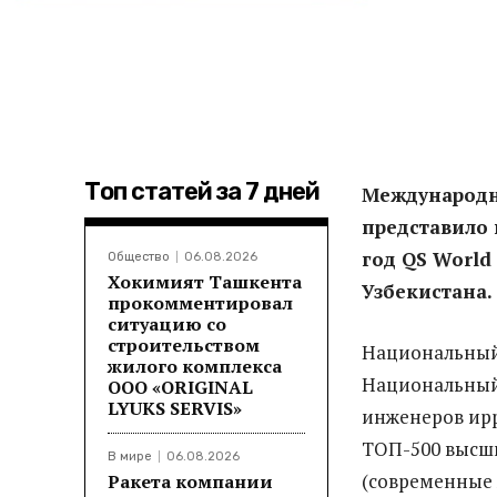
Топ статей за 7 дней
Международно
представило 
год QS World 
Общество
06.08.2026
Хокимият Ташкента
Узбекистана.
прокомментировал
ситуацию со
строительством
Национальный 
жилого комплекса
Национальный 
ООО «ORIGINAL
LYUKS SERVIS»
инженеров ирр
ТОП-500 высши
В мире
06.08.2026
(современные 
Ракета компании