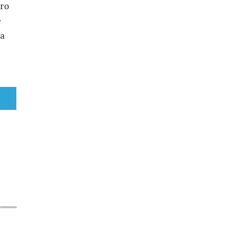
го
е
а